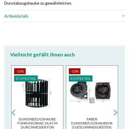
Dunstabzugshaube zu gewährleisten.
Artikeldetails
Vielleicht gefällt Ihnen auch
-10%
-10%
-
ECHTES TEIL
ECHTES TEIL
EC
T
DUNSTABZUGSHAUBE
FABER
FÜHRUNGSRAD 14,4 CM
DUNSTABZUGSHAUBENMOTOR,
E
DURCHMESSER FÜR
3 GESCHWINDIGKEITEN,