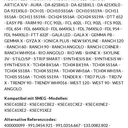
ARTICA X/V - AURA - DA 621BKL0 - DA 621BKL1 - DA 621XSL0 -
DA 921XSL0 - DCH 01 - DCH10 SS16A - DCH10 SS19A - DCH11
SS16A - DCH11 SS19A - DCH24 SS16A - DCH24 SS19A - DTT 652
- EASY PB - FARM 90 - FCC 902L - FCL 602L - FCL 902L - FCS 902L
- FDL 654 - FDL 664XSL0 - FDL 664XSL1 - FDL 764XSL0 - FDL 954 -
FDL 964XSL0 - FTT 632F - GALA LED - GALA X - GEMMA PB -
GEMMA X - GYZA X - IONICA PLUS - NEW SKYLINE - RANCH 120
- RANCH 60 - RANCH 90 - RANCH ANGOLO - RANCH CORNER -
RANCH WH9016 - RIO ANGOLO - RIO WB - SHINE X - SKYLINE
3V - STILO/SP - STRIP SMART - SYNTHESIS BK - SYNTHESIS W -
SYNTHESIS X - TCH04 BK16A - TCH04 BK19A - TCH04 SS16A -
TCH04 SS18A - TCH04 SS19A - TCH04 WH16A - TCH04 WH19A -
TCH05 SS16A - TCH05 SS19A - TENDER X - TRD7 PLUS - TRD7V
X - TRENDY 90 - TRENDY WH9016 - WEST 120 - WEST 90 - WEST
ANGOLO
Kompatibel mit SMEG -Modellen:
KSEC61BE2 - KSEC61CBE2 - KSEC61CXE2 - KSEC61NE2 -
KSEC61XE2 - KSEC91XE2
Alternative Referenzcodes:
400000099 - 991.0454.921 - 991.0316.667 - 133.0082.802 -