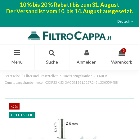
10 % bis 20 % Rabatt bis zum 31. August
Der Versand ist vom 10. bis 14. August ausgesetzt.
Deutsch
0
Menu
Suche
Anmelden
Warenkorb
Startseite
Filter und Ersatzteile für Dunstabzugshauben
FABER
Dunstabzugshaubenmotor K33 P33 K SX 3V COM 991.0557.245 133.0559.488
-5%
ECHTES TEIL