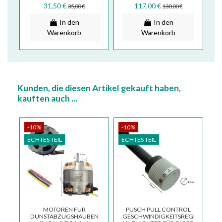
DUNSTABZUGSHAUBE
6-POLIG, GEMEINSAMES
E
31,50 €
117,00 €
35,00 €
130,00 €
..
FABER FRANKE
KABEL,...
In den
In den
Warenkorb
Warenkorb
Kunden, die diesen Artikel gekauft haben,
kauften auch ...
-10%
-10%
ECHTES TEIL
ECHTES TEIL
MOTOREN FÜR
PUSCH PULL CONTROL
DUNSTABZUGSHAUBEN
GESCHWINDIGKEITSREGELUNG