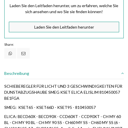
Laden Sie den Leitfaden herunter, um zu erfahren, welche Sie
sich ansehen und wo Sie sie finden können!
Laden Sie den Leitfaden herunter
Share:
Beschreibung
SCHIEBEREGLER FÜR LICHT UND 3 GESCHWINDIGKEITEN FÜR
DUNSTABZUGSHAUBE SMEG KSET ELICA ELISLIM 810450057
BE1FGA
SMEG: KSET65 - KSET66D - KSET95 - 810450057
ELICA: BECD60X - BECD90X - CCD60XT - CCD90XT - CH MY 60
BL - CH MY 90 BL - CH MY 90 SS - CH60 MY SS - CH60 MY SS (6 -