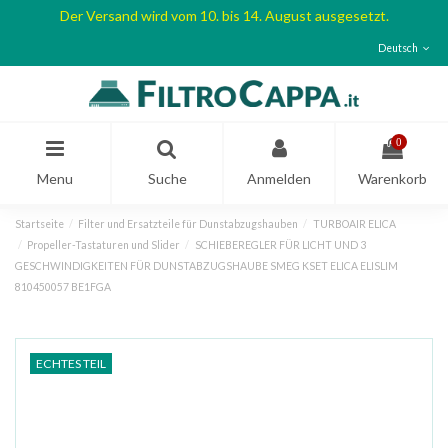
Der Versand wird vom 10. bis 14. August ausgesetzt.
Deutsch
0
Menu
Suche
Anmelden
Warenkorb
Startseite
Filter und Ersatzteile für Dunstabzugshauben
TURBOAIR ELICA
Propeller-Tastaturen und Slider
SCHIEBEREGLER FÜR LICHT UND 3
GESCHWINDIGKEITEN FÜR DUNSTABZUGSHAUBE SMEG KSET ELICA ELISLIM
810450057 BE1FGA
ECHTES TEIL