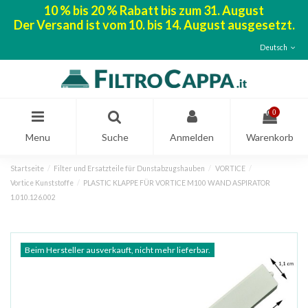
10 % bis 20 % Rabatt bis zum 31. August
Der Versand ist vom 10. bis 14. August ausgesetzt.
Deutsch
0
Menu
Suche
Anmelden
Warenkorb
Startseite
Filter und Ersatzteile für Dunstabzugshauben
VORTICE
Vortice Kunststoffe
PLASTIC KLAPPE FÜR VORTICE M100 WAND ASPIRATOR
1.010.126.002
Beim Hersteller ausverkauft, nicht mehr lieferbar.