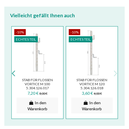
Vielleicht gefällt Ihnen auch
-10%
-10%
ECHTES TEIL
ECHTES TEIL
STAB FÜR FLOSSEN
STAB FÜR FLOSSEN
VORTICE M 100
VORTICE M 120
 M
5.304.126.017
5.304.126.018
7,20 €
3,60 €
8,00 €
4,00 €
In den
In den
Warenkorb
Warenkorb