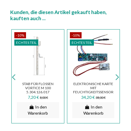
Kunden, die diesen Artikel gekauft haben,
kauften auch ...
-10%
-10%
-
ECHTES TEIL
ECHTES TEIL
EC
E
STAB FÜR FLOSSEN
ELEKTRONISCHE KARTE
VORTICE M 100
MIT
5.304.126.017
FEUCHTIGKEITSSENSOR
FÜR ENTLÜFTER
7,20 €
34,20 €
8,00 €
38,00 €
VORTICE MICRO 100 T-
HCS...
In den
In den
Warenkorb
Warenkorb