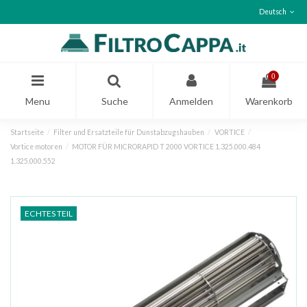
Deutsch
0
Menu
Suche
Anmelden
Warenkorb
Startseite
Filter und Ersatzteile für Dunstabzugshauben
VORTICE
Vortice motoren
MOTOR FÜR MICRORAPID T 2000 VORTICE 1.325.000.484
1.325.000.552
ECHTES TEIL