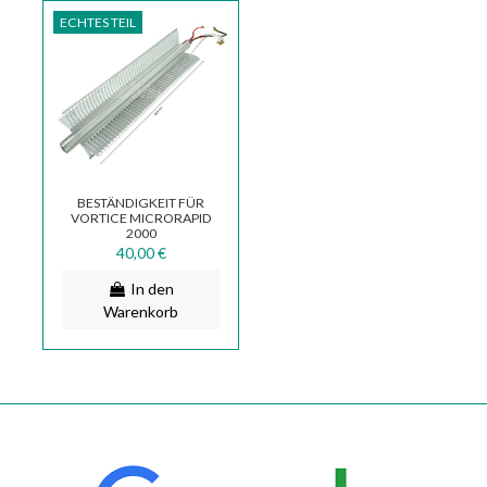
ECHTES TEIL
BESTÄNDIGKEIT FÜR
VORTICE MICRORAPID
2000
THERMOVENTILATOR
40,00 €
70681 1.310.000.053
In den
Warenkorb