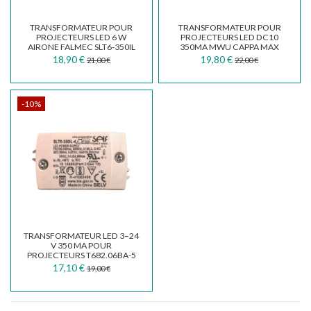
TRANSFORMATEUR POUR
TRANSFORMATEUR POUR
PROJECTEURS LED 6 W
PROJECTEURS LED DC10
AIRONE FALMEC SLT6-350IL
350MA MWU CAPPA MAX
(CAPOT)
FIRE 141500820
18,90 €
19,80 €
21,00 €
22,00 €
-10%
TRANSFORMATEUR LED 3–24
V 350 MA POUR
PROJECTEURS T682.06BA-5
17,10 €
19,00 €