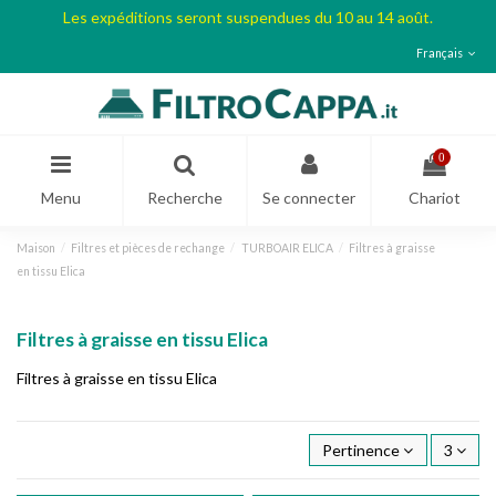
Les expéditions seront suspendues du 10 au 14 août.
Français
0
Menu
Recherche
Se connecter
Chariot
Maison
Filtres et pièces de rechange
TURBOAIR ELICA
Filtres à graisse
en tissu Elica
Filtres à graisse en tissu Elica
Filtres à graisse en tissu Elica
Pertinence
3