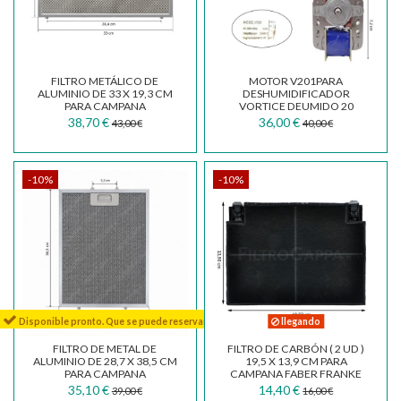
FILTRO METÁLICO DE
MOTOR V201PARA
ALUMINIO DE 33 X 19,3 CM
DESHUMIDIFICADOR
PARA CAMPANA
VORTICE DEUMIDO 20
EXTRACTORA TECNOWIND
1.515.000.132
38,70 €
36,00 €
43,00 €
40,00 €
SPK3772
-10%
-10%
Disponible pronto. Que se puede reservar
llegando
FILTRO DE METAL DE
FILTRO DE CARBÓN ( 2 UD )
ALUMINIO DE 28,7 X 38,5 CM
19,5 X 13,9 CM PARA
PARA CAMPANA
CAMPANA FABER FRANKE
EXTRACTORA TECNOWIND
BEST SMEG BARRIVIERA
35,10 €
14,40 €
39,00 €
16,00 €
N3 FCA0026