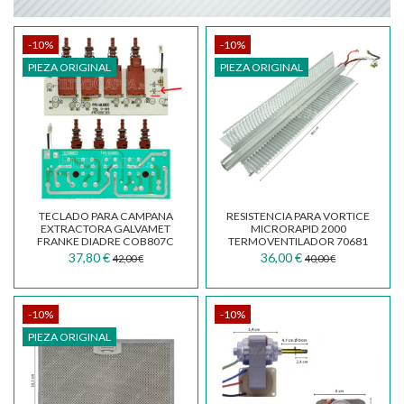
-10%
-10%
PIEZA ORIGINAL
PIEZA ORIGINAL
TECLADO PARA CAMPANA
RESISTENCIA PARA VORTICE
EXTRACTORA GALVAMET
MICRORAPID 2000
FRANKE DIADRE COB807C
TERMOVENTILADOR 70681
08080278 SV654 R224009Y
1.310.000.053
37,80 €
36,00 €
42,00 €
40,00 €
-10%
-10%
PIEZA ORIGINAL