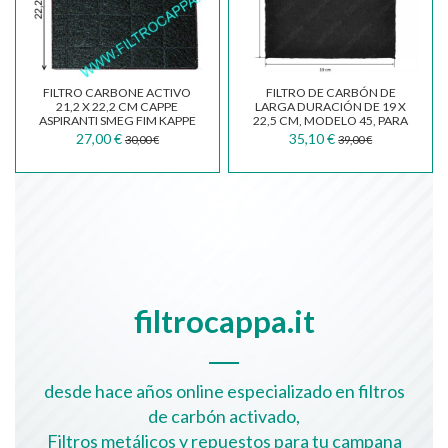
FILTRO CARBONE ACTIVO
FILTRO DE CARBÓN DE
21,2 X 22,2 CM CAPPE
LARGA DURACIÓN DE 19 X
ASPIRANTI SMEG FIM KAPPE
22,5 CM, MODELO 45, PARA
FALMEC
CAMPANA EXTRACTORA...
27,00 €
35,10 €
30,00 €
39,00 €
filtrocappa.it
desde hace años online especializado en filtros
de carbón activado,
Filtros metálicos y repuestos para tu campana