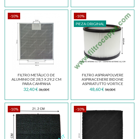
-10%
-10%
PIEZA ORIGINAL
FILTRO METÁLICO DE
FILTRO ASPIRAPOLVERE
ALUMINIO DE 28,5 X 29,2 CM
ASPIRACENERE BIDONE
PARA CAMPANA
ASPIRATUTTO VORTICE
EXTRACTORA BERTAZZONI
PROFESSIONAL WD
32,40 €
48,60 €
36,00 €
54,00 €
K90...
-10%
-10%