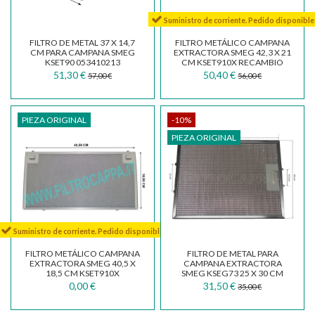
Suministro de corriente. Pedido disponible
FILTRO DE METAL 37 X 14,7
FILTRO METÁLICO CAMPANA
CM PARA CAMPANA SMEG
EXTRACTORA SMEG 42,3 X 21
KSET90 053410213
CM KSET910X RECAMBIO
ORIGEN 073410733
51,30 €
50,40 €
57,00 €
56,00 €
PIEZA ORIGINAL
-10%
PIEZA ORIGINAL
Suministro de corriente. Pedido disponible
FILTRO METÁLICO CAMPANA
FILTRO DE METAL PARA
EXTRACTORA SMEG 40,5 X
CAMPANA EXTRACTORA
18,5 CM KSET910X
SMEG KSEG73 25 X 30 CM
RECAMBIO ORIGEN
073410567
0,00 €
31,50 €
35,00 €
073410596