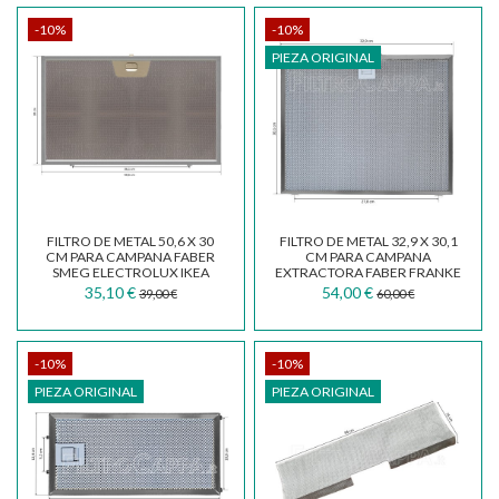
-10%
-10%
PIEZA ORIGINAL
FILTRO DE METAL 50,6 X 30
FILTRO DE METAL 32,9 X 30,1
CM PARA CAMPANA FABER
CM PARA CAMPANA
SMEG ELECTROLUX IKEA
EXTRACTORA FABER FRANKE
FKA31
SMEG 133.0342.693
35,10 €
54,00 €
39,00 €
60,00 €
-10%
-10%
PIEZA ORIGINAL
PIEZA ORIGINAL