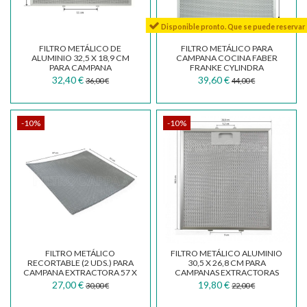
Disponible pronto. Que se puede reservar
FILTRO METÁLICO DE
FILTRO METÁLICO PARA
ALUMINIO 32,5 X 18,9 CM
CAMPANA COCINA FABER
PARA CAMPANA
FRANKE CYLINDRA
EXTRACTORA FABER FRANKE
133.0017.598
32,40 €
39,60 €
36,00 €
44,00 €
SMEG...
-10%
-10%
FILTRO METÁLICO
FILTRO METÁLICO ALUMINIO
RECORTABLE (2 UDS.) PARA
30,5 X 26,8 CM PARA
CAMPANA EXTRACTORA 57 X
CAMPANAS EXTRACTORAS
47 CM FKA570
ELICA ELECTROLUX SMEG...
27,00 €
19,80 €
30,00 €
22,00 €