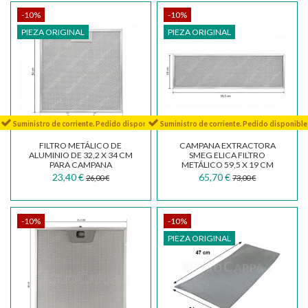
-10%
-10%
PIEZA ORIGINAL
PIEZA ORIGINAL
Suministro de corriente. Pedido disponible
Suministro de corriente. Pedido disponible
FILTRO METÁLICO DE
CAMPANA EXTRACTORA
ALUMINIO DE 32,2 X 34 CM
SMEG ELICA FILTRO
PARA CAMPANA
METÁLICO 59,5 X 19 CM
EXTRACTORA SMEG KSE71X
RECAMBIO ORIGEN
23,40 €
65,70 €
26,00 €
73,00 €
693410708
-10%
-10%
PIEZA ORIGINAL