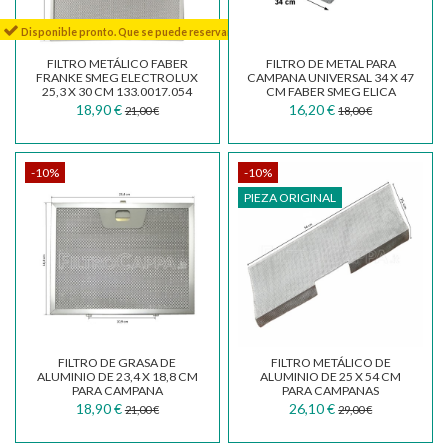
Disponible pronto. Que se puede reservar
FILTRO METÁLICO FABER
FILTRO DE METAL PARA
FRANKE SMEG ELECTROLUX
CAMPANA UNIVERSAL 34 X 47
25,3 X 30 CM 133.0017.054
CM FABER SMEG ELICA
TURBOAIR
18,90 €
16,20 €
21,00 €
18,00 €
-10%
-10%
PIEZA ORIGINAL
FILTRO DE GRASA DE
FILTRO METÁLICO DE
ALUMINIO DE 23,4 X 18,8 CM
ALUMINIO DE 25 X 54 CM
PARA CAMPANA
PARA CAMPANAS
EXTRACTORA FABER
EXTRACTORAS FABER
18,90 €
26,10 €
21,00 €
29,00 €
FRANKE...
SMEG...