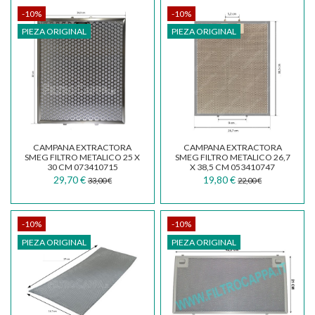
-10%
-10%
PIEZA ORIGINAL
PIEZA ORIGINAL
CAMPANA EXTRACTORA
CAMPANA EXTRACTORA
SMEG FILTRO METALICO 25 X
SMEG FILTRO METALICO 26,7
30 CM 073410715
X 38,5 CM 053410747
29,70 €
19,80 €
33,00 €
22,00 €
-10%
-10%
PIEZA ORIGINAL
PIEZA ORIGINAL