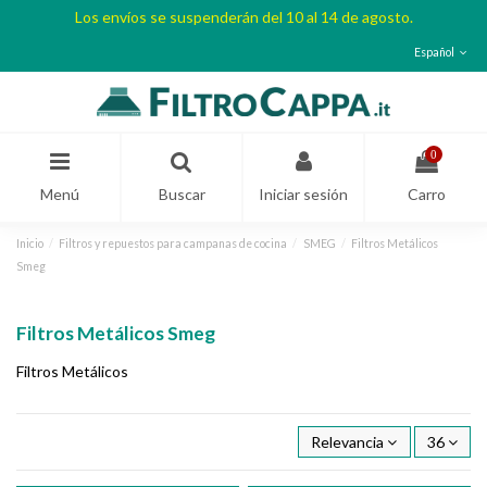
Los envíos se suspenderán del 10 al 14 de agosto.
Español
0
Menú
Buscar
Iniciar sesión
Carro
Inicio
Filtros y repuestos para campanas de cocina
SMEG
Filtros Metálicos
Smeg
Filtros Metálicos Smeg
Filtros Metálicos
Relevancia
36