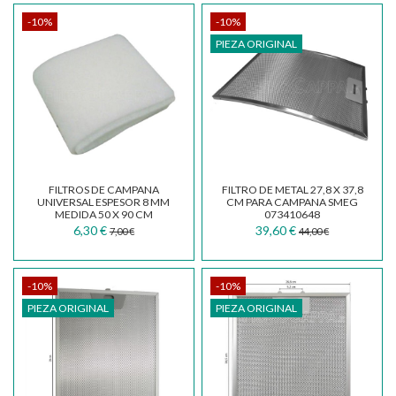
-10%
-10%
PIEZA ORIGINAL
FILTROS DE CAMPANA
FILTRO DE METAL 27,8 X 37,8
UNIVERSAL ESPESOR 8 MM
CM PARA CAMPANA SMEG
MEDIDA 50 X 90 CM
073410648
6,30 €
39,60 €
7,00 €
44,00 €
-10%
-10%
PIEZA ORIGINAL
PIEZA ORIGINAL