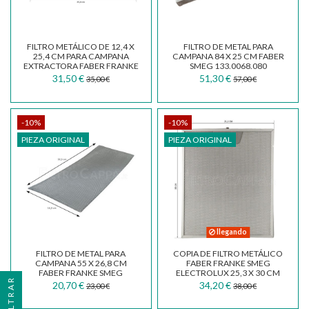
FILTRO METÁLICO DE 12,4 X
FILTRO DE METAL PARA
25,4 CM PARA CAMPANA
CAMPANA 84 X 25 CM FABER
EXTRACTORA FABER FRANKE
SMEG 133.0068.080
SMEG IKEA...
31,50 €
51,30 €
35,00 €
57,00 €
-10%
-10%
PIEZA ORIGINAL
PIEZA ORIGINAL
llegando
FILTRO DE METAL PARA
COPIA DE FILTRO METÁLICO
CAMPANA 55 X 26,8 CM
FABER FRANKE SMEG
FABER FRANKE SMEG
ELECTROLUX 25,3 X 30 CM
FILTRAR
133.0057.331
133.0017.054
20,70 €
34,20 €
23,00 €
38,00 €