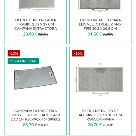
FILTRO DE METAL FABER
FILTRO METÁLICO PARA
FRANKE 23,2 X 29 CM
ELICA ELECTROLUX MAX
CAMPANA EXTRACTORA
FIRE 30,5 X 26,8 CM
FABER FRANKE SMEG
GRI0009219A
28,80 €
31,50 €
32,00 €
35,00 €
CAMINO...
-10%
-10%
PIEZA ORIGINAL
CAMPANA EXTRACTORA
FILTRO METÁLICO DE
SMEG FILTRO METÁLICO 46 X
ALUMINIO 32,5 X 18,9 CM
27,7 CM KSEV90X 764090682
PARA CAMPANA
EXTRACTORA FABER FRANKE
83,70 €
20,70 €
93,00 €
23,00 €
SMEG FKA25