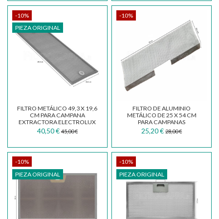
-10%
-10%
PIEZA ORIGINAL
FILTRO METÁLICO 49,3 X 19,6
FILTRO DE ALUMINIO
CM PARA CAMPANA
METÁLICO DE 25 X 54 CM
EXTRACTORA ELECTROLUX
PARA CAMPANAS
BEST 50285517004
EXTRACTORAS FABER
40,50 €
25,20 €
45,00 €
28,00 €
SMEG...
-10%
-10%
PIEZA ORIGINAL
PIEZA ORIGINAL