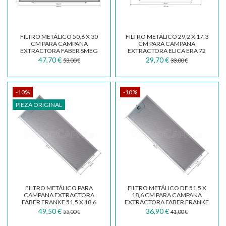
FILTRO METÁLICO 50,6 X 30
FILTRO METÁLICO 29,2 X 17,3
CM PARA CAMPANA
CM PARA CAMPANA
EXTRACTORA FABER SMEG
EXTRACTORA ELICA ERA 72
ELECTROLUX IKEA...
GRI0138043A
47,70 €
29,70 €
53,00 €
33,00 €
-10%
-10%
PIEZA ORIGINAL
FILTRO METÁLICO PARA
FILTRO METÁLICO DE 51,5 X
CAMPANA EXTRACTORA
18,6 CM PARA CAMPANA
FABER FRANKE 51,5 X 18,6
EXTRACTORA FABER FRANKE
CM 133.0018.475
ELECTROLUX FKA93
49,50 €
36,90 €
55,00 €
41,00 €