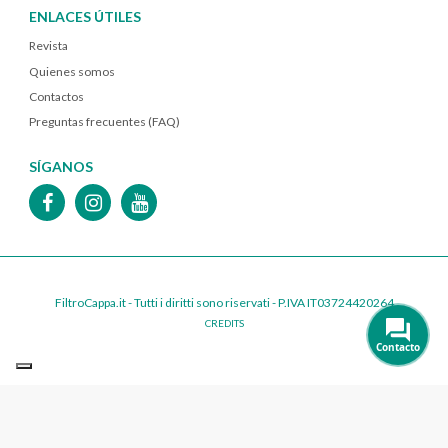
ENLACES ÚTILES
Revista
Quienes somos
Contactos
Preguntas frecuentes (FAQ)
SÍGANOS
FiltroCappa.it - Tutti i diritti sono riservati - P.IVA IT03724420264
CREDITS
Contacto
Le tue preferenze relative alla privacy
Informativa sulla raccolta