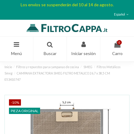
Los envíos se suspenderán del 10 al 14 de agosto.
Español
0
Menú
Buscar
Iniciar sesión
Carro
Inicio
Filtros y repuestos para campanas de cocina
SMEG
Filtros Metálicos
Smeg
CAMPANA EXTRACTORA SMEG FILTRO METALICO 26,7 x 38,5 CM
053410747
-10%
PIEZA ORIGINAL