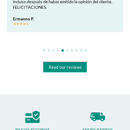
a opinión del cliente.
mil versiones diferentes necesitaba. ¡Le
hicieron todo! ¡Son súper profesionales
feliz!
Akaprovic
★
★
★
★
★
Read our reviews
PAGOS SEGUROS
ENVÍO RÁPIDO