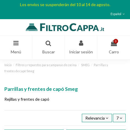
Los envíos se suspenderán del 10 al 14 de agosto.
Español
0
Menú
Buscar
Iniciar sesión
Carro
Inicio
Filtros y repuestos para campanas de cocina
SMEG
Parrillas y
frentes de capó Smeg
Parrillas y frentes de capó Smeg
Rejillas y frentes de capó
Relevancia
7