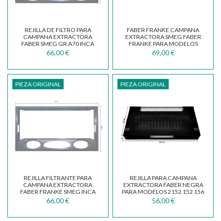
REJILLA DE FILTRO PARA
FABER FRANKE CAMPANA
CAMPANA EXTRACTORA
EXTRACTORA SMEG FABER
FABER SMEG GR A70 INCA
FRANKE PARA MODELOS
133.0065.672
2156 133.0068.086
66,00 €
69,00 €
PIEZA ORIGINAL
PIEZA ORIGINAL
REJILLA FILTRANTE PARA
REJILLA PARA CAMPANA
CAMPANA EXTRACTORA
EXTRACTORA FABER NEGRA
FABER FRANKE SMEG INCA
PARA MODELOS 2152 152 156
70 133.0065.579
133.0067.834
66,00 €
56,00 €