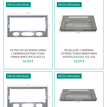
PIEZA ORIGINAL
PIEZA ORIGINAL
FILTRO DE ALUMINIO PARA
REJILLA DE CAMPANA
CAMPANA EXTRACTORA
EXTRACTORA FABER PARA
FABER SMEG INCA A52 52
MODELOS 2152 152 156
INCA 133.0018.350
133.0068.085
56,00 €
56,00 €
PIEZA ORIGINAL
PIEZA ORIGINAL