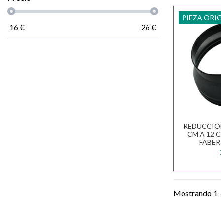
PIEZA ORI
16
€
26
€
REDUCCIÓN
CM A 12 
FABER 
Mostrando 1 - 