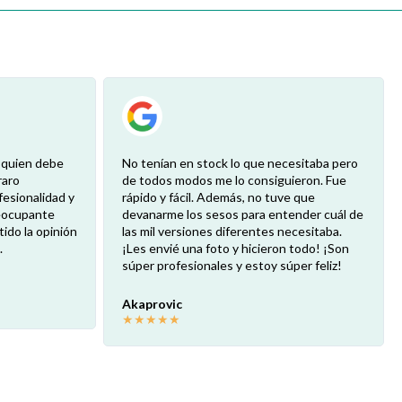
o quien debe
No tenían en stock lo que necesitaba pero
raro
de todos modos me lo consiguieron. Fue
fesionalidad y
rápido y fácil. Además, no tuve que
reocupante
devanarme los sesos para entender cuál de
ido la opinión
las mil versiones diferentes necesitaba.
.
¡Les envié una foto y hicieron todo! ¡Son
súper profesionales y estoy súper feliz!
Akaprovic
★
★
★
★
★