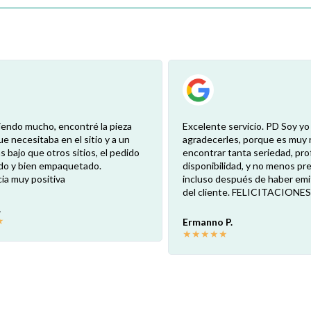
iendo mucho, encontré la pieza
Excelente servicio. PD Soy y
ue necesitaba en el sitio y a un
agradecerles, porque es muy 
s bajo que otros sitios, el pedido
encontrar tanta seriedad, pro
ido y bien empaquetado.
disponibilidad, y no menos p
ia muy positiva
incluso después de haber emit
del cliente. FELICITACIONES
.
★
Ermanno P.
★
★
★
★
★