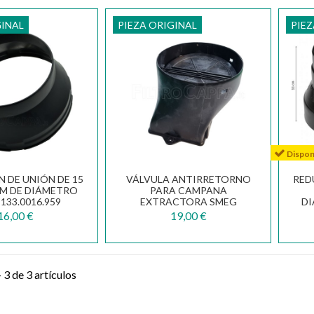
GINAL
PIEZA ORIGINAL
PIEZ
Disponi
 DE UNIÓN DE 15
VÁLVULA ANTIRRETORNO
RED
CM DE DIÁMETRO
PARA CAMPANA
133.0016.959
EXTRACTORA SMEG
DI
WHIRPOOL ELICA
16,00 €
19,00 €
RAC0042969
3 de 3 artículos