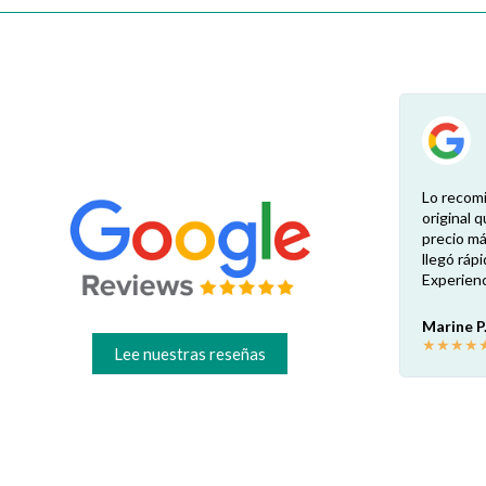
una
Excelente experiencia. Es necesario enviar
Lo recom
la foto de la etiqueta del producto para que
original q
 el
el vendedor verifique los repuestos
precio má
exactos. Atenta y rápida respuesta. Ahorro
llegó ráp
és.
garantizado respecto a los minoristas
Experienc
físicos locales: unos 30€ por pieza en mi
caso. ¡Muy recomendable!
Marine P
★
★
★
★
Lee nuestras reseñas
Francesco B.
★
★
★
★
★