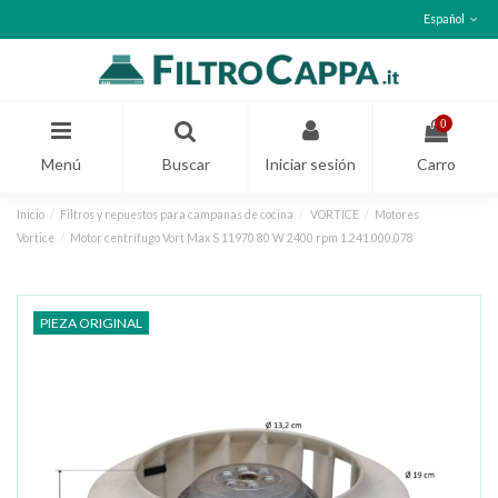
Español
0
Menú
Buscar
Iniciar sesión
Carro
Inicio
Filtros y repuestos para campanas de cocina
VORTICE
Motores
Vortice
Motor centrífugo Vort Max S 11970 80 W 2400 rpm 1.241.000.078
PIEZA ORIGINAL