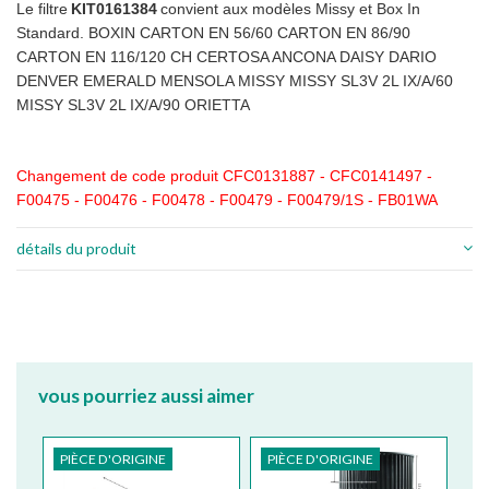
Le filtre
KIT0161384
convient aux modèles Missy et Box In
Standard. BOXIN CARTON EN 56/60 CARTON EN 86/90
CARTON EN 116/120 CH CERTOSA ANCONA DAISY DARIO
DENVER EMERALD MENSOLA MISSY MISSY SL3V 2L IX/A/60
MISSY SL3V 2L IX/A/90 ORIETTA
Changement de code produit CFC0131887 - CFC0141497 -
F00475 - F00476 - F00478 - F00479 - F00479/1S - FB01WA
détails du produit
vous pourriez aussi aimer
PIÈCE D'ORIGINE
PIÈCE D'ORIGINE
PI