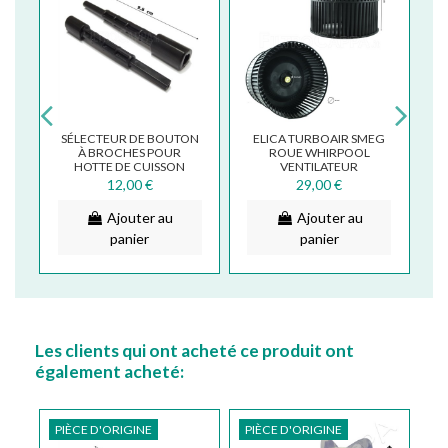
SÉLECTEUR DE BOUTON
ELICA TURBOAIR SMEG
90
À BROCHES POUR
ROUE WHIRPOOL
 X
HOTTE DE CUISSON
VENTILATEUR
ELICA BOX EN
WHIRPOOL DIAMÈTRE 15
12,00 €
29,00 €
PRN0093036B
CM PIÈCE DE
RECHANGE...
Ajouter au
Ajouter au
panier
panier
Les clients qui ont acheté ce produit ont
également acheté:
PIÈCE D'ORIGINE
PIÈCE D'ORIGINE