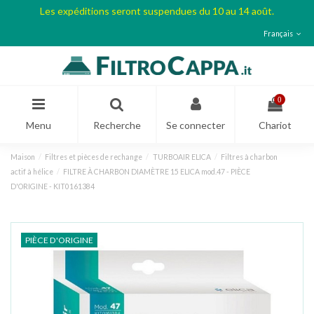
Les expéditions seront suspendues du 10 au 14 août.
Français
0
Menu
Recherche
Se connecter
Chariot
Maison
Filtres et pièces de rechange
TURBOAIR ELICA
Filtres à charbon
actif à hélice
FILTRE À CHARBON DIAMÈTRE 15 ELICA mod.47 - PIÈCE
D'ORIGINE - KIT0161384
PIÈCE D'ORIGINE