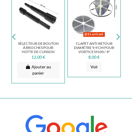
En arrivant
SÉLECTEUR DE BOUTON
CLAPET ANTI-RETOUR
TE
À BROCHES POUR
DIAMÈTRE 9,9 CM POUR
4
HOTTE DE CUISSON
VORTICE M100 / 4"
B
ELICA BOX EN
12,00 €
8,00 €
PRN0093036B
Ajouter au
Voir
panier