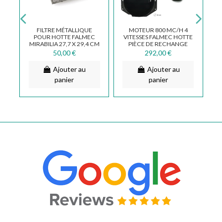
R
FILTRE MÉTALLIQUE
MOTEUR 800 MC/H 4
O
POUR HOTTE FALMEC
VITESSES FALMEC HOTTE
CM
MIRABILIA 27,7 X 29,4 CM
PIÈCE DE RECHANGE
M
PIÈCE DE RECHANGE...
ORIGINE 30506073 F49
50,00 €
292,00 €
Ajouter au
Ajouter au
panier
panier