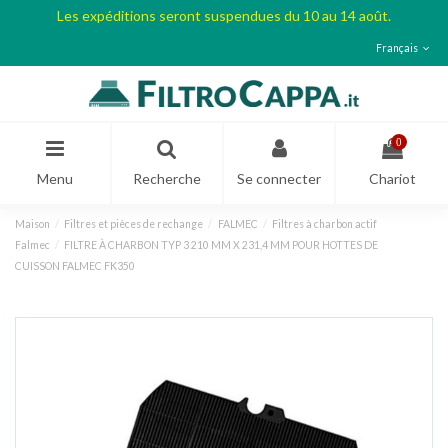
Les expéditions seront suspendues du 10 au 14 août.
Français
0
Menu
Recherche
Se connecter
Chariot
Maison
Filtres et pièces de rechange
FALMEC
Filtres à charbon actif
Falmec
FILTRE À CHARBON TYP 3 210 MM X 231,4 MM POUR HOTTES DE
CUISSON FALMEC FK350