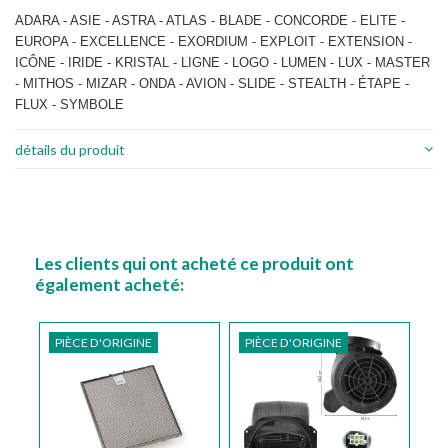
ADARA - ASIE - ASTRA - ATLAS - BLADE - CONCORDE - ELITE -
EUROPA - EXCELLENCE - EXORDIUM - EXPLOIT - EXTENSION -
ICÔNE - IRIDE - KRISTAL - LIGNE - LOGO - LUMEN - LUX - MASTER
- MITHOS - MIZAR - ONDA - AVION - SLIDE - STEALTH - ÉTAPE -
FLUX - SYMBOLE
détails du produit
Les clients qui ont acheté ce produit ont
également acheté:
PIÈCE D'ORIGINE
PIÈCE D'ORIGINE
PI