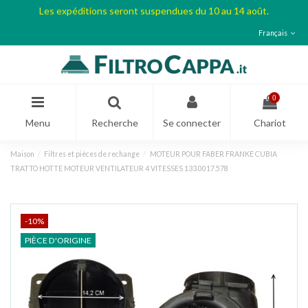
Les expéditions seront suspendues du 10 au 14 août.
Français
0
Menu
Recherche
Se connecter
Chariot
Maison
Filtres et pièces de rechange
MOTEUR POUR FABER FRANKE CUBIA
TRATTO HOTTE MOTEUR VENTILATEUR 4 VITESSES 133.0017.578
-10%
PIÈCE D'ORIGINE