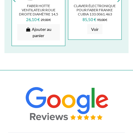
FABER HOTTE
CLAVIER ÉLECTRONIQUE
C
VENTILATEUR ROUE
POUR FABER FRANKE
E
DROITE DIAMÈTRE 14,5
CUBIA 133.0061.463
CE
CM PIÈCE DE RECHANGE
4
26,10 €
85,50 €
29,00 €
95,00 €
ORIGINE...
Ajouter au
Voir
panier