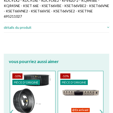
KDC91X2 - KDC91XE - KDC91XE2 - KFV62D-2 - KQR45BE -
KQR45NE - KSET 66E - KSET66VBE - KSET66VBE2 - KSET66VNE
- KSET66VNE2 - KSET66VSE - KSET66VSE2 - KSET96E
695211027
détails du produit
vous pourriez aussi aimer
-10%
-10%
-
PIÈCE D'ORIGINE
PIÈCE D'ORIGINE
PI
En arrivant