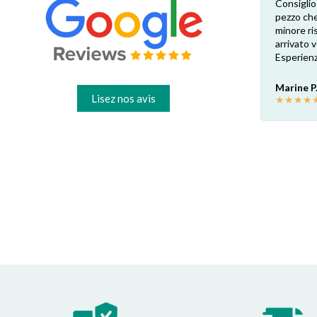
ces
Excellente expérience. Vous devez envoyer
Consiglio
ane
la photo de l'étiquette du produit afin que
pezzo che
les pièces de rechange exactes soient
minore ris
vérifiées par le vendeur. Réponse attentive
arrivato
 le
et rapide. Economie garantie par rapport
Esperienz
aux revendeurs physiques locaux : environ
30€ la pièce dans mon cas. Hautement
Marine P
recommandé!
Lisez nos avis
★
★
★
★
Francesco B.
★
★
★
★
★