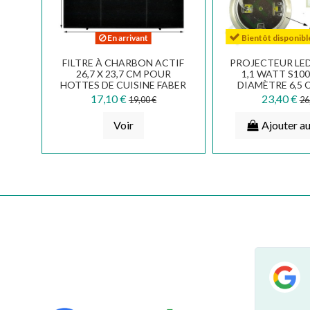
En arrivant
Bientôt disponibl
FILTRE À CHARBON ACTIF
PROJECTEUR LED
26,7 X 23,7 CM POUR
1,1 WATT S100
HOTTES DE CUISINE FABER
DIAMÈTRE 6,5 
FRANKE ARISTON SMEG...
SMEG
17,10 €
23,40 €
19,00 €
26
Voir
Ajouter au