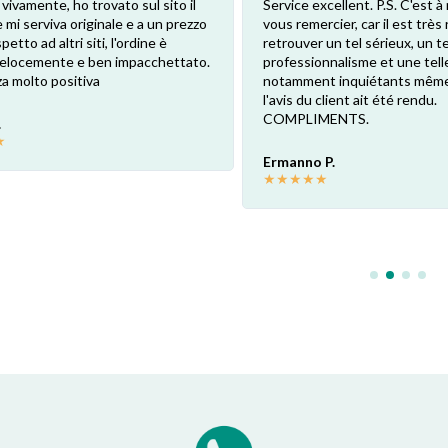
 vivamente, ho trovato sul sito il
Service excellent. P.S. C'est à 
 mi serviva originale e a un prezzo
vous remercier, car il est très
petto ad altri siti, l'ordine è
retrouver un tel sérieux, un te
 velocemente e ben impacchettato.
professionnalisme et une telle
a molto positiva
notamment inquiétants même
l'avis du client ait été rendu.
COMPLIMENTS.
.
★
Ermanno P.
★
★
★
★
★