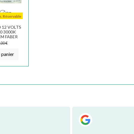
e. Réservable
 12 VOLTS
0 3000K
CM FABER
,00 €
 panier