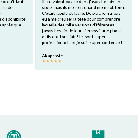
moi qu'il faut
Ils n'avaient pas ce dont j'avais besoin en
 rare de
stock mais ils me l'ont quand même obtenu.
l
C'était rapide et facile. De plus, je n'ai pas
 disponibilité,
eu à me creuser la tête pour comprendre
 après que
laquelle des mille versions différentes
j'avais besoin. Je leur ai envoyé une photo
et ils ont tout fait ! Ils sont super
professionnels et je suis super contente !
Akaprovic
★
★
★
★
★