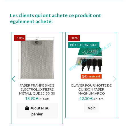
Les clients qui ont acheté ce produit ont
également acheté:
-10%
-10%
PIÈCE D'ORIGINE
En arrivant
 4
FABER FRANKE SMEG
CLAVIER POUR HOTTE DE
ELECTROLUX FILTRE
CUISSON FABER
MÉTALLIQUE 25,3 X 30
MAGNUM ARCO
6
CM 133.0017.054
4269343 133.0177.976
18,90 €
42,30 €
21,00 €
47,00 €
Ajouter au
Voir
panier