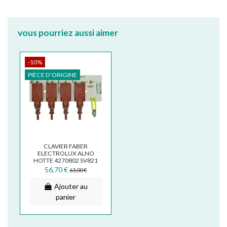
vous pourriez aussi aimer
-10%
PIÈCE D'ORIGINE
CLAVIER FABER
ELECTROLUX ALNO
HOTTE 4270802 SV821
133.0017.064
56,70 €
63,00 €
Ajouter au
panier