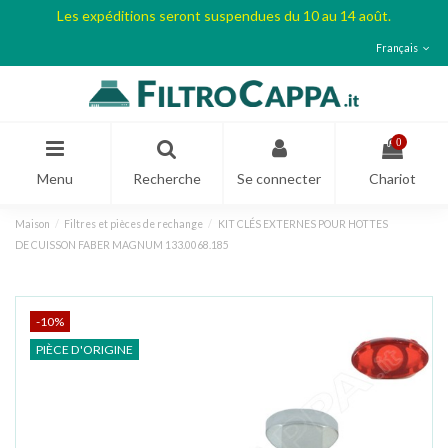
Les expéditions seront suspendues du 10 au 14 août.
Français
0
Menu
Recherche
Se connecter
Chariot
Maison
Filtres et pièces de rechange
KIT CLÉS EXTERNES POUR HOTTES
DE CUISSON FABER MAGNUM 133.0068.185
-10%
PIÈCE D'ORIGINE