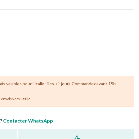
ais valables pour l'Italie ; îles +1 jour). Commandez avant 15h
.
envois vers l'Italie
 ?
Contacter WhatsApp