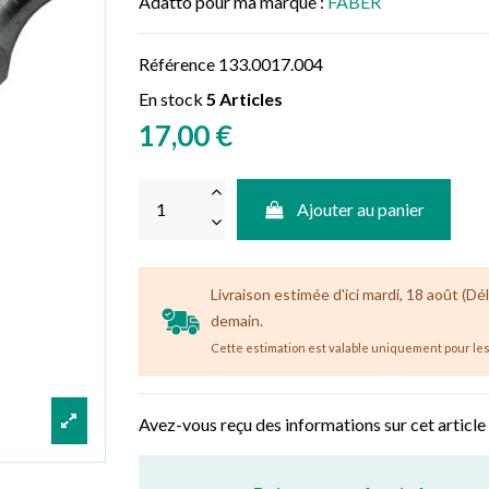
Adatto pour ma marque :
FABER
Référence
133.0017.004
En stock
5 Articles
17,00 €
Ajouter au panier
Livraison estimée d'ici mardi, 18 août (Dél
demain.
Cette estimation est valable uniquement pour les 
Avez-vous reçu des informations sur cet article