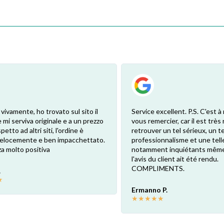
 vivamente, ho trovato sul sito il
Service excellent. P.S. C'est à 
 mi serviva originale e a un prezzo
vous remercier, car il est très
petto ad altri siti, l'ordine è
retrouver un tel sérieux, un te
 velocemente e ben impacchettato.
professionnalisme et une telle
a molto positiva
notamment inquiétants même
l'avis du client ait été rendu.
COMPLIMENTS.
.
★
Ermanno P.
★
★
★
★
★