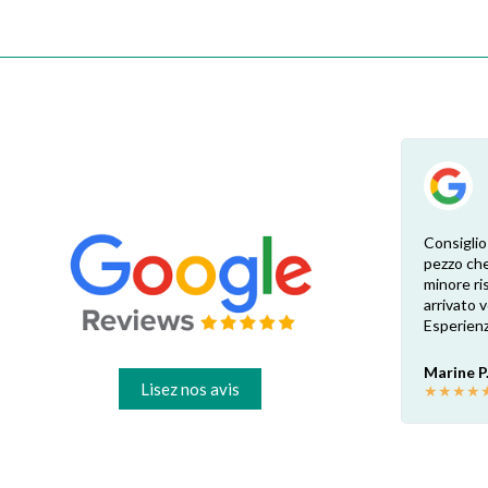
ces
Excellente expérience. Vous devez envoyer
Consiglio
ane
la photo de l'étiquette du produit afin que
pezzo che
les pièces de rechange exactes soient
minore ris
vérifiées par le vendeur. Réponse attentive
arrivato
 le
et rapide. Economie garantie par rapport
Esperienz
aux revendeurs physiques locaux : environ
30€ la pièce dans mon cas. Hautement
Marine P
recommandé!
Lisez nos avis
★
★
★
★
Francesco B.
★
★
★
★
★