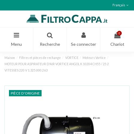
Français
0
Menu
Recherche
Se connecter
Chariot
Maison
Filtres et pièces de rechange
VORTICE
Moteurs Vortice
MOTEUR POUR ASPIRATEUR D'AIR VORTICE ANGOL K 10204 CH55 / 25 2
VITESSES 220 V 1.325.000.263
PIÈCE D'ORIGINE