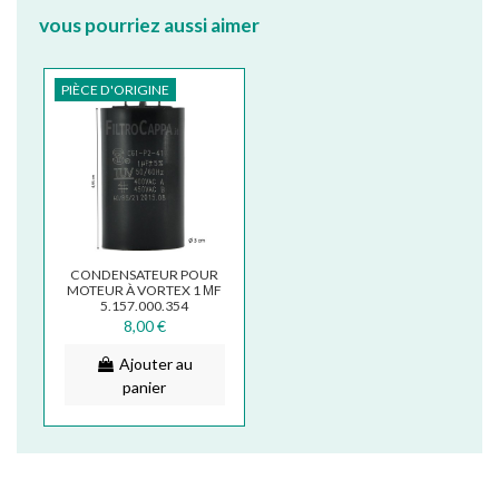
vous pourriez aussi aimer
PIÈCE D'ORIGINE
CONDENSATEUR POUR
MOTEUR À VORTEX 1 ΜF
5.157.000.354
5.157.000.132
8,00 €
Ajouter au
panier