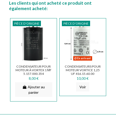
Les clients qui ont acheté ce produit ont
également acheté:
PIÈCE D'ORIGINE
PIÈCE D'ORIGINE
En arrivant
CONDENSATEUR POUR
CONDENSATEURS POUR
MOTEUR À VORTEX 1 ΜF
MOTEUR VORTICE 1,25
5.157.000.354
UF 416.15.60.00
5.157.000.132
5.157.000.044
8,00 €
10,00 €
Ajouter au
Voir
panier