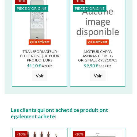
-10%
-10%
PIÈCE D'ORIGINE
PIÈCE D'ORIGINE
En arrivant
En arrivant
TRANSFORMATEUR
MOTEUR CAPPA
ÉLECTRONIQUE POUR
ASPIRANTE SMEG
PROJECTEURS
ORIGINALE 695210705
HALOGÈNES FABER
44,10 €
99,90 €
49,00 €
111,00 €
FRANKE ELICA 105 W WU
105
Voir
Voir
Les clients qui ont acheté ce produit ont
également acheté:
-10%
-10%