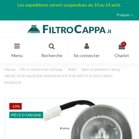
Les expéditions seront suspendues du 10 au 14 août.
Français
0
Menu
Recherche
Se connecter
Chariot
Maison
Filtres et pièces de rechange
SMEG
Spots et plafonniers Smeg
PROJECTEUR HALOGÈNE INOX POUR HOTTE 20 WATTS 12 VOLTS SMEG
826412135
-10%
PIÈCE D'ORIGINE