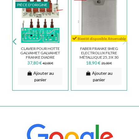
PIÈCE D'ORIGINE
rvable
Bientôt disponible. Réservable
CLAVIER POUR HOTTE
FABER FRANKE SMEG
CM
GALVAMET GALVAMET
ELECTROLUX FILTRE
FRANKE DIADRE
MÉTALLIQUE 25,3 X 30
COB807C 08080278
CM 133.0017.054
37,80 €
18,90 €
42,00 €
21,00 €
SV654 R224009Y
Ajouter au
Ajouter au
panier
panier