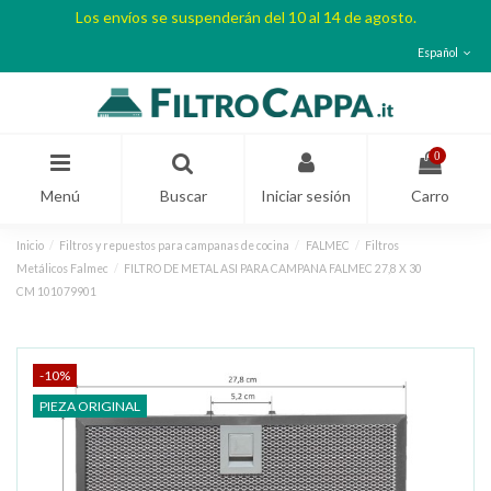
Los envíos se suspenderán del 10 al 14 de agosto.
Español
0
Menú
Buscar
Iniciar sesión
Carro
Inicio
Filtros y repuestos para campanas de cocina
FALMEC
Filtros
Metálicos Falmec
FILTRO DE METAL ASI PARA CAMPANA FALMEC 27,8 X 30
CM 101079901
-10%
PIEZA ORIGINAL