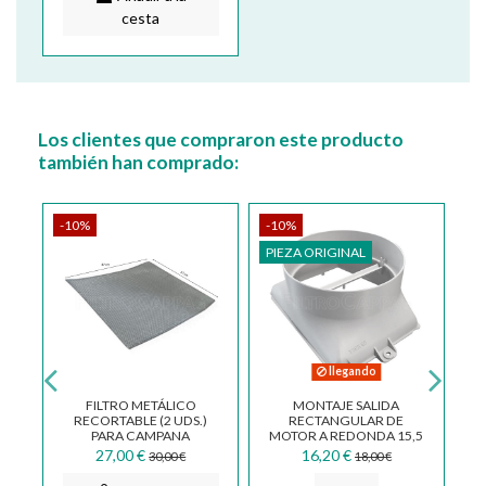
cesta
Los clientes que compraron este producto
también han comprado:
-10%
-10%
-
PIEZA ORIGINAL
PI
llegando
2
FILTRO METÁLICO
MONTAJE SALIDA
M
6
RECORTABLE (2 UDS.)
RECTANGULAR DE
C
PARA CAMPANA
MOTOR A REDONDA 15,5
EXTRACTORA 57 X 47 CM
X 11 CM DIAMETRO 12
27,00 €
16,20 €
30,00 €
18,00 €
FKA570
CM