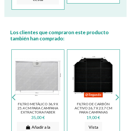
Los clientes que compraron este producto
también han comprado:
llegando
FILTRO METÁLICO 36,9 X
FILTRO DE CARBÓN
25,4 CM PARA CAMPANA
ACTIVO 26,7 X 23,7 CM
,7
EXTRACTORA FABER
PARA CAMPANAS
FRANKE ARTICA RAY
EXTRACTORAS FABER
35,00 €
19,00 €
NICE...
FRANKE ARISTON...
Añadir a la
Vista