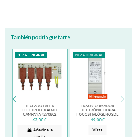
También podría gustarte
PIEZA ORIGINAL
PIEZA ORIGINAL
llegando
TECLADO FABER
TRANSFORMADOR
RA
ELECTROLUX ALNO
ELECTRÓNICO PARA
G
CAMPANA 4270802
FOCOS HALÓGENOS DE
SV821 133.0017.064
CAMPANA FABER
63,00 €
49,00 €
FRANKE ELICA 105 W WU
105
Añadir a la
Vista
cesta