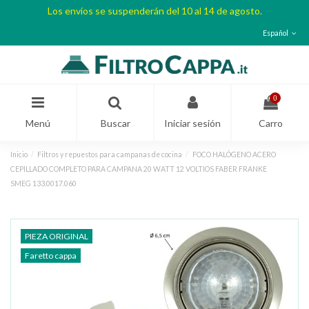
Los envíos se suspenderán del 10 al 14 de agosto.
Español
0
Menú
Buscar
Iniciar sesión
Carro
Inicio
Filtros y repuestos para campanas de cocina
FOCO HALÓGENO ACERO
CEPILLADO COMPLETO PARA CAMPANA 20 WATT 12 VOLTIOS FABER FRANKE
SMEG 133.0017.060
PIEZA ORIGINAL
Faretto cappa