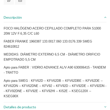
Descripción
FOCO HALÓGENO ACERO CEPILLADO COMPLETO PARA S1000
20W 12V F.6,35 C/C L60
FABER FRANKE 1960387 133.0017.060 133.0176.339 SMEG
824610812
MEDIDAS: DIÁMETRO EXTERNO 6,5 CM - DIÁMETRO ORIFICIO
EMPOTRADO 5,5 CM
Apto para FABER : VIDRIO ADVANCE AL/V A90 630006415 - TANDEM
- TRATTO
Apto para SMEG : KFV62D -- KFV62DB -- KFV62DBE -- KFV62DE --
KFV62DN -- KFV62DNE -- KFV92 -- KFV92D -- KFV92DE -- KFV92DN -
- KFV92DNE -- KFV92E -- KFV92HI -- KI52E -- KSEG120X --
KSEG90X
Detalles de producto