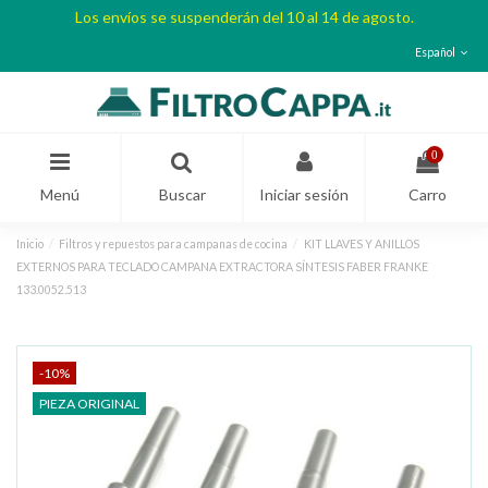
Los envíos se suspenderán del 10 al 14 de agosto.
Español
0
Menú
Buscar
Iniciar sesión
Carro
Inicio
Filtros y repuestos para campanas de cocina
KIT LLAVES Y ANILLOS
EXTERNOS PARA TECLADO CAMPANA EXTRACTORA SÍNTESIS FABER FRANKE
133.0052.513
-10%
PIEZA ORIGINAL