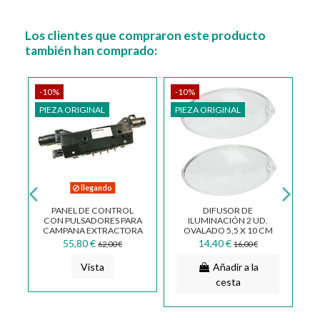
Los clientes que compraron este producto
también han comprado:
-10%
-10%
-
PIEZA ORIGINAL
PIEZA ORIGINAL
llegando
E
PANEL DE CONTROL
DIFUSOR DE
F
RA
CON PULSADORES PARA
ILUMINACIÓN 2 UD.
IG
CAMPANA EXTRACTORA
OVALADO 5,5 X 10 CM
FABER FRANKE
PARA CAMPANA
55,80 €
14,40 €
62,00 €
16,00 €
SYNTHESIS 4270825...
133.0058.595
Vista
Añadir a la
cesta