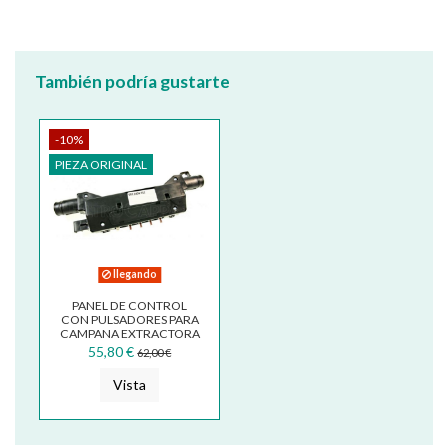
También podría gustarte
-10%
PIEZA ORIGINAL
llegando
PANEL DE CONTROL
CON PULSADORES PARA
CAMPANA EXTRACTORA
FABER FRANKE
55,80 €
62,00 €
SYNTHESIS 4270825...
Vista