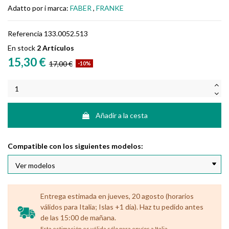
Adatto por i marca:
FABER
,
FRANKE
Referencia
133.0052.513
En stock
2 Artículos
15,30 €
17,00 €
-10%
Añadir a la cesta
Compatible con los siguientes modelos:
Entrega estimada en jueves, 20 agosto (horarios
válidos para Italia; Islas +1 día). Haz tu pedido antes
de las 15:00 de mañana.
.
Esta estimación es válida sólo para envíos a Italia.