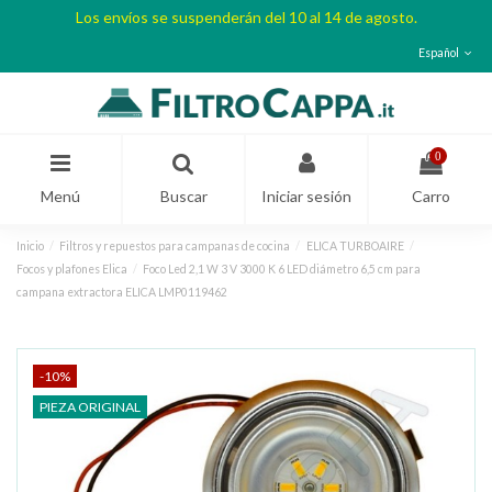
Los envíos se suspenderán del 10 al 14 de agosto.
Español
0
Menú
Buscar
Iniciar sesión
Carro
Inicio
Filtros y repuestos para campanas de cocina
ELICA TURBOAIRE
Focos y plafones Elica
Foco Led 2,1 W 3 V 3000 K 6 LED diámetro 6,5 cm para
campana extractora ELICA LMP0119462
-10%
PIEZA ORIGINAL