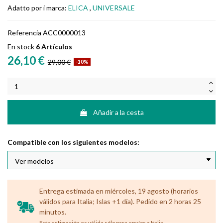
Adatto por i marca:
ELICA
,
UNIVERSALE
Referencia
ACC0000013
En stock
6 Artículos
26,10 €
29,00 €
-10%
Añadir a la cesta
Compatible con los siguientes modelos:
Entrega estimada en miércoles, 19 agosto (horarios
válidos para Italia; Islas +1 día). Pedido en 2 horas 25
minutos.
.
Esta estimación es válida sólo para envíos a Italia.