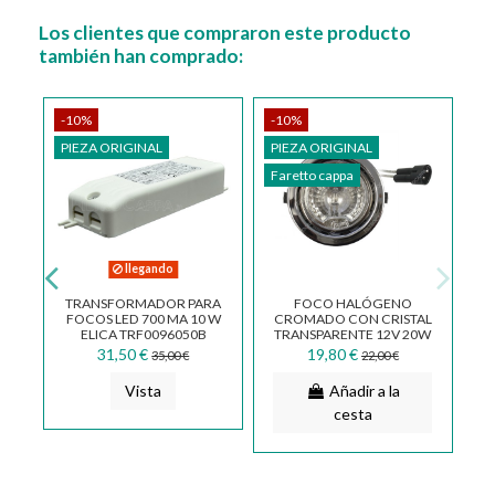
Los clientes que compraron este producto
también han comprado:
-10%
-10%
PIEZA ORIGINAL
PIEZA ORIGINAL
Faretto cappa
llegando
TRANSFORMADOR PARA
FOCO HALÓGENO
X
FOCOS LED 700 MA 10 W
CROMADO CON CRISTAL
ELICA TRF0096050B
TRANSPARENTE 12V 20W
AIRONE FALMEC
31,50 €
19,80 €
35,00 €
22,00 €
BARRIVIERA LAV.IN...
Vista
Añadir a la
cesta