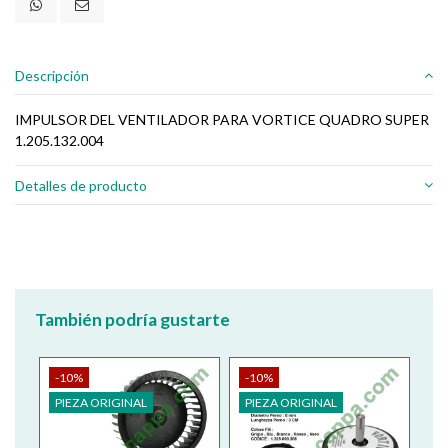
Descripción
IMPULSOR DEL VENTILADOR PARA VORTICE QUADRO SUPER
1.205.132.004
Detalles de producto
También podría gustarte
-10%
-10%
-
PIEZA ORIGINAL
PIEZA ORIGINAL
PI