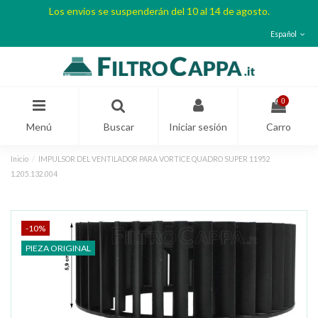
Los envíos se suspenderán del 10 al 14 de agosto.
Español
0
Menú
Buscar
Iniciar sesión
Carro
Inicio
IMPULSOR DEL VENTILADOR PARA VORTICE QUADRO SUPER 11952
1.205.132.004
-10%
PIEZA ORIGINAL