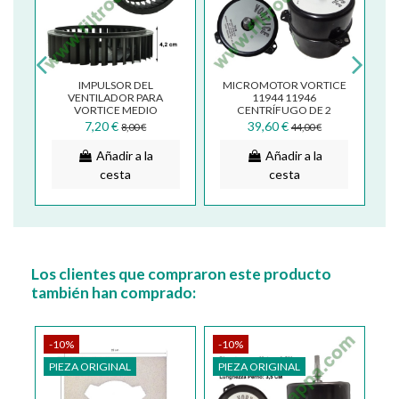
IMPULSOR DEL
MICROMOTOR VORTICE
VENTILADOR PARA
11944 11946
VORTICE MEDIO
CENTRÍFUGO DE 2
1.205.132.003
VELOCIDADES
7,20 €
39,60 €
8,00 €
44,00 €
1.325.000.308
Añadir a la
Añadir a la
cesta
cesta
Los clientes que compraron este producto
también han comprado:
-10%
-10%
PIEZA ORIGINAL
PIEZA ORIGINAL