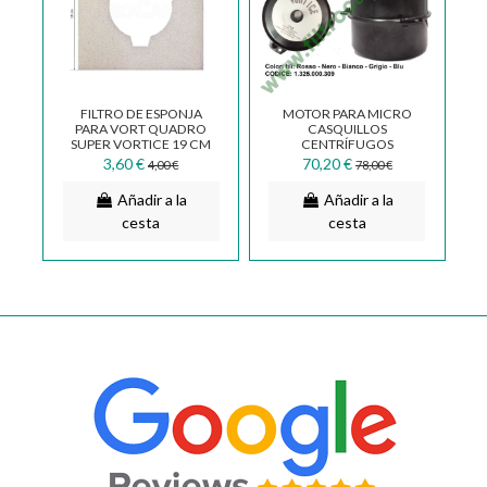
FILTRO DE ESPONJA
MOTOR PARA MICRO
PARA VORT QUADRO
CASQUILLOS
SUPER VORTICE 19 CM
CENTRÍFUGOS
1.186.047.003
VOERTICE 2
3,60 €
70,20 €
4,00 €
78,00 €
VELOCIDADES 220
VOLTIOS 1.325.000.309
Añadir a la
Añadir a la
cesta
cesta