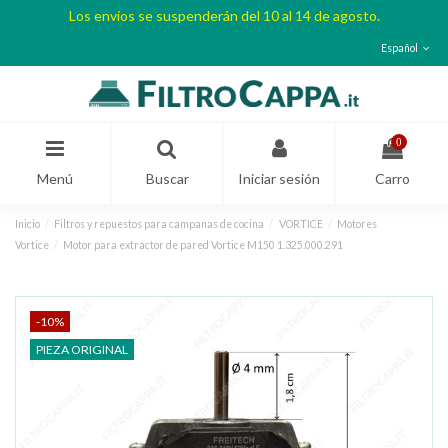
Los envíos se suspenderán del 10 al 14 de agosto.
Español
0
Menú
Buscar
Iniciar sesión
Carro
Inicio
Filtros y repuestos para campanas de cocina
VORTICE
Motores
Vortice
Motor para extractor de pared Vortice M150 1.325.000.291
-10%
PIEZA ORIGINAL