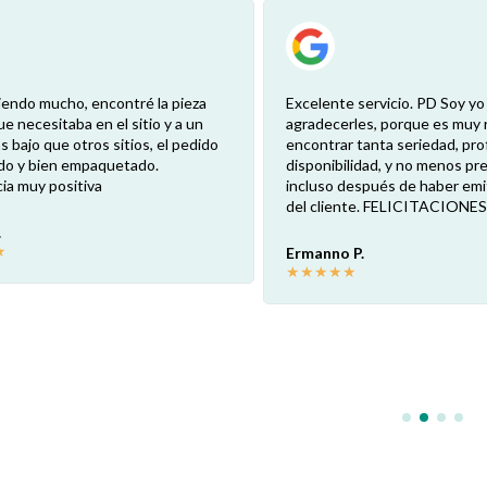
iendo mucho, encontré la pieza
Excelente servicio. PD Soy y
ue necesitaba en el sitio y a un
agradecerles, porque es muy 
s bajo que otros sitios, el pedido
encontrar tanta seriedad, pro
ido y bien empaquetado.
disponibilidad, y no menos p
ia muy positiva
incluso después de haber emit
del cliente. FELICITACIONES
.
★
Ermanno P.
★
★
★
★
★