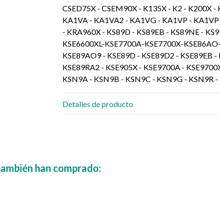
CSED75X - CSEM90X - K135X - K2 - K200X - K
KA1VA - KA1VA2 - KA1VG - KA1VP - KA1VP
- KRA960X - KS89D - KS89EB - KS89NE - KS9
KSE6600XL-KSE7700A-KSE7700X-KSE86AO- K
KSE89AO9 - KSE89D - KSE89D2 - KSE89EB - 
KSE89RA2 - KSE905X - KSE9700A - KSE9700
KSN9A - KSN9B - KSN9C - KSN9G - KSN9R -
Detalles de producto
 también han comprado: