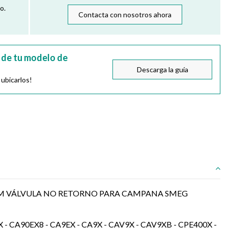
o.
Contacta con nosotros ahora
 de tu modelo de
Descarga la guía
 ubicarlos!
M VÁLVULA NO RETORNO PARA CAMPANA SMEG
 - CA90EX8 - CA9EX - CA9X - CAV9X - CAV9XB - CPE400X -