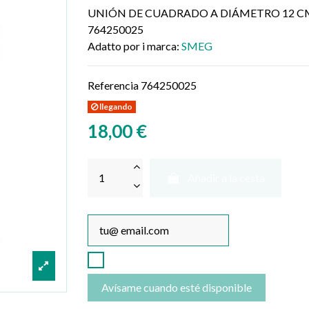
UNIÓN DE CUADRADO A DIÁMETRO 12 C
764250025
Adatto por i marca:
SMEG
Referencia
764250025
llegando
18,00 €
Añadir a la cesta