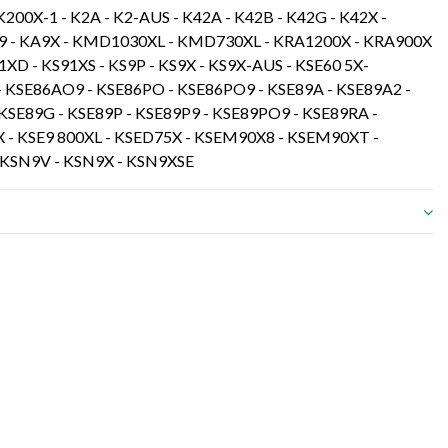
200X-1 - K2A - K2-AUS - K42A - K42B - K42G - K42X -
9 - KA9X - KMD1030XL - KMD730XL - KRA1200X - KRA900X
1XD - KS91XS - KS9P - KS9X - KS9X-AUS - KSE60 5X-
SE86AO9 - KSE86PO - KSE86PO9 - KSE89A - KSE89A2 -
KSE89G - KSE89P - KSE89P9 - KSE89PO9 - KSE89RA -
X - KSE9 800XL - KSED75X - KSEM90X8 - KSEM90XT -
 KSN9V - KSN9X - KSN9XSE