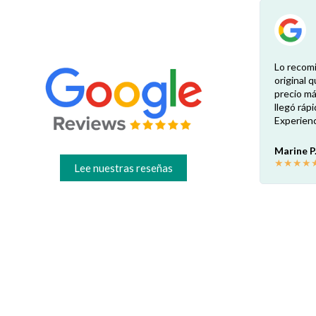
una
Excelente experiencia. Es necesario enviar
Lo recom
la foto de la etiqueta del producto para que
original q
 el
el vendedor verifique los repuestos
precio má
exactos. Atenta y rápida respuesta. Ahorro
llegó ráp
és.
garantizado respecto a los minoristas
Experienc
físicos locales: unos 30€ por pieza en mi
caso. ¡Muy recomendable!
Marine P
★
★
★
★
Lee nuestras reseñas
Francesco B.
★
★
★
★
★