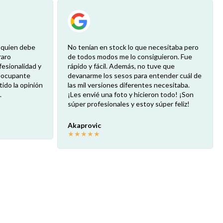
o quien debe
No tenían en stock lo que necesitaba pero
raro
de todos modos me lo consiguieron. Fue
fesionalidad y
rápido y fácil. Además, no tuve que
reocupante
devanarme los sesos para entender cuál de
ido la opinión
las mil versiones diferentes necesitaba.
.
¡Les envié una foto y hicieron todo! ¡Son
súper profesionales y estoy súper feliz!
Akaprovic
★
★
★
★
★