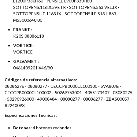
L1200P330H60 - PENSILE L900P330H60 -
SOTTOPENS.1163C/VETR - SOTTOPENS.563 VEL.IX -
SOTTOPENSILE 1163 IX - SOTTOPENSILE S13 L.863
M55000640 00
FRANKE :
K20S 08086118
VORTICE :
VÓRTICE
GALVAMET :
0461409201 X46/90
Códigos de referencia alternativos:
08086276 - 08080277 - CECCPB0000CL100100 - SVA807B -
CECCPB0000CL100002 - 50269763004 - 4055173407 - 08080275
- 50290926000 - 49008484 - 08080277 - 08086277 - ZBAS00057 -
R224009X
Especificaciones técnicas:
Botones:
4 botones redondos