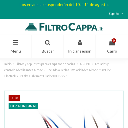
Los envíos se suspenderán del 10 al 14 de agosto.
Español
0
Menú
Buscar
Iniciar sesión
Carro
Inicio
Filtros y repuestos para campanas de cocina
AIRONE
Teclados y
controles deslizantes Airone
Teclado 4 Teclas 3 Velocidades Airone Max Fire
Electrolux Franke Galvamet Diadre 08086276
-10%
PIEZA ORIGINAL