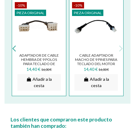
-10%
-10%
PIEZA ORIGINAL
PIEZA ORIGINAL
RA
ADAPTADOR DE CABLE
CABLE ADAPTADOR
RA
HEMBRA DE 9 POLOS
MACHO DE 9 PINES PARA
ES
PARA TECLADO DE
TECLADO DEL MOTOR
04
MOTOR DE CAMPANA
DE LA CAPOTA AIRONE
14,40 €
14,40 €
16,00 €
16,00 €
AIRONE
Añadir a la
Añadir a la
cesta
cesta
Los clientes que compraron este producto
también han comprado: