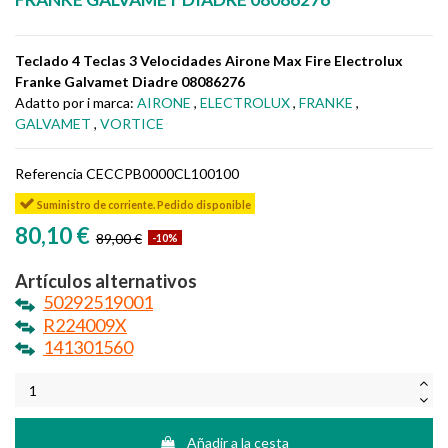
Teclado 4 Teclas 3 Velocidades Airone Max Fire Electrolux
Franke Galvamet Diadre 08086276
Adatto por i marca:
AIRONE
,
ELECTROLUX
,
FRANKE
,
GALVAMET
,
VORTICE
Referencia
CECCPB0000CL100100
Suministro de corriente. Pedido disponible
80,10 €
89,00 €
-10%
Artículos alternativos
50292519001
R224009X
141301560
Añadir a la cesta