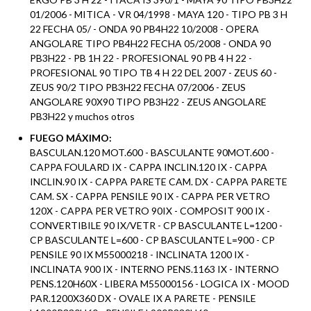
01/2006 - MITICA - VR 04/1998 - MAYA 120 - TIPO PB 3 H
22 FECHA 05/ - ONDA 90 PB4H22 10/2008 - OPERA
ANGOLARE TIPO PB4H22 FECHA 05/2008 - ONDA 90
PB3H22 - PB 1H 22 - PROFESIONAL 90 PB 4 H 22 -
PROFESIONAL 90 TIPO TB 4 H 22 DEL 2007 - ZEUS 60 -
ZEUS 90/2 TIPO PB3H22 FECHA 07/2006 - ZEUS
ANGOLARE 90X90 TIPO PB3H22 - ZEUS ANGOLARE
PB3H22 y muchos otros
FUEGO MÁXIMO:
BASCULAN.120 MOT.600 - BASCULANTE 90MOT.600 -
CAPPA FOULARD IX - CAPPA INCLIN.120 IX - CAPPA
INCLIN.90 IX - CAPPA PARETE CAM. DX - CAPPA PARETE
CAM. SX - CAPPA PENSILE 90 IX - CAPPA PER VETRO
120X - CAPPA PER VETRO 90IX - COMPOSIT 900 IX -
CONVERTIBILE 90 IX/VETR - CP BASCULANTE L=1200 -
CP BASCULANTE L=600 - CP BASCULANTE L=900 - CP
PENSILE 90 IX M55000218 - INCLINATA 1200 IX -
INCLINATA 900 IX - INTERNO PENS.1163 IX - INTERNO
PENS.120H60X - LIBERA M55000156 - LOGICA IX - MOOD
PAR.1200X360 DX - OVALE IX A PARETE - PENSILE