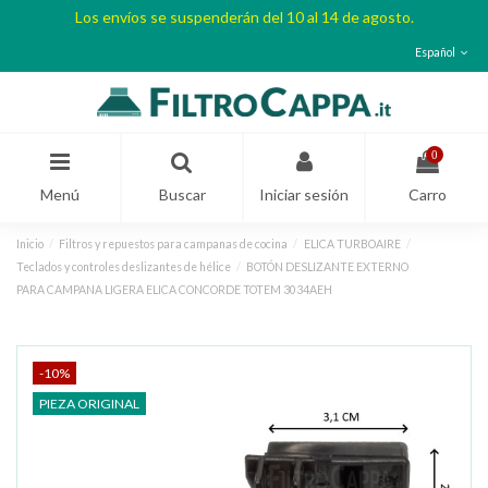
Los envíos se suspenderán del 10 al 14 de agosto.
Español
0
Menú
Buscar
Iniciar sesión
Carro
Inicio
Filtros y repuestos para campanas de cocina
ELICA TURBOAIRE
Teclados y controles deslizantes de hélice
BOTÓN DESLIZANTE EXTERNO
PARA CAMPANA LIGERA ELICA CONCORDE TOTEM 3034AEH
-10%
PIEZA ORIGINAL