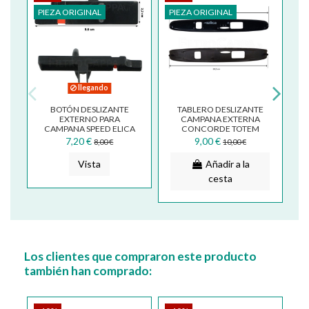
PIEZA ORIGINAL
PIEZA ORIGINAL
PI
llegando
BOTÓN DESLIZANTE
TABLERO DESLIZANTE
C
EXTERNO PARA
CAMPANA EXTERNA
CAMPANA SPEED ELICA
CONCORDE TOTEM
CONCORDE TOTEM
ELICA 30851CLN
7,20 €
9,00 €
8,00 €
10,00 €
3035OC
Vista
Añadir a la
cesta
Los clientes que compraron este producto
también han comprado: