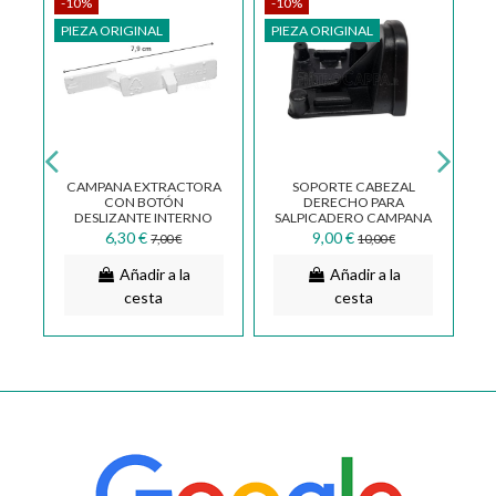
-10%
-10%
-
PIEZA ORIGINAL
PIEZA ORIGINAL
NA
CAMPANA EXTRACTORA
SOPORTE CABEZAL
X
CON BOTÓN
DERECHO PARA
M
DESLIZANTE INTERNO
SALPICADERO CAMPANA
CONCORDE ELICA
ELICA TOTEM 3092FC
W
6,30 €
9,00 €
7,00 €
10,00 €
3041CC
Añadir a la
Añadir a la
cesta
cesta