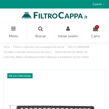
Español
0
Menú
Buscar
Iniciar sesión
Carro
Inicio
Filtros y repuestos para campanas de cocina
ELICA TURBOAIRE
Teclados y controles deslizantes de hélice
DESLIZADOR DEL PANEL DE
CONTROL PARA CAMPANA EXTRACTORA ELICA SANREMO 10235719050
PIEZA ORIGINAL