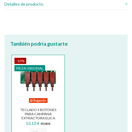
Detalles de producto
También podría gustarte
-10%
PIEZA ORIGINAL
llegando
TECLADO 5 BOTONES
PARA CAMPANA
EXTRACTORA ELICA
WHIRPOOL IKEA
53,10 €
59,00 €
ECB0117490