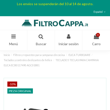
Los envíos se suspenderán del 10 al 14 de agosto.
Español
0
Menú
Buscar
Iniciar sesión
Carro
Inicio
Filtros y repuestos para campanas de cocina
ELICA TURBOAIRE
Teclados y controles deslizantes de hélice
TECLADO 5 TECLAS PARA CAMPANA
ELICA ECB0117490 AGC01881
-10%
PIEZA ORIGINAL