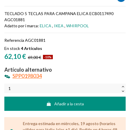
TECLADO 5 TECLAS PARA CAMPANA ELICA ECB0117490
AGC01881
Adatto por i marca:
ELICA
,
IKEA
,
WHIRPOOL
Referencia
AGC01881
En stock
4 Artículos
62,10 €
69,00 €
-10%
Artículo alternativo
SPP0198034
Añadir a la cesta
Entrega estimada en miércoles, 19 agosto (horarios
válidos para Italia; Islas +1 día). Pedido en 6 horas 49