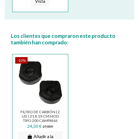
Vista
Los clientes que compraron este producto
también han comprado:
-10%
FILTRO DE CARBÓN ( 2
UD ) 21 X 19 CM MOD
TIPO 200 CAMPANA
WHIRPOOL ELICA
24,30 €
27,00 €
FKS169
Añadir a la