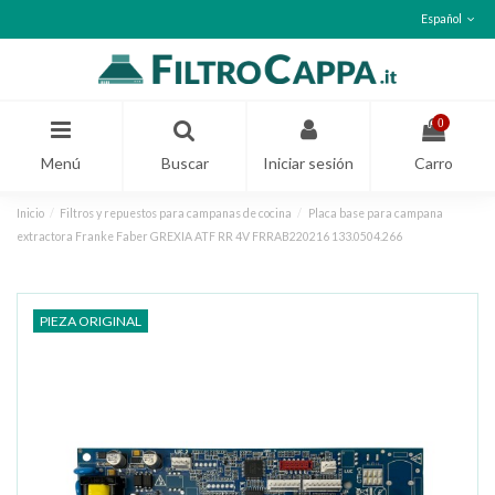
Español
0
Menú
Buscar
Iniciar sesión
Carro
Inicio
Filtros y repuestos para campanas de cocina
Placa base para campana
extractora Franke Faber GREXIA ATF RR 4V FRRAB220216 133.0504.266
PIEZA ORIGINAL