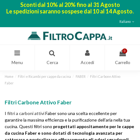
Sconti dal 10% al 20% fino al 31 Agosto
Le spedizioni saranno sospese dal 10 al 14 Agosto.
Italiano
0
Menu
Cerca
Accedi
Carrello
Home
Filtri e Ricambi per cappe da cucina
FABER
Filtri Carbone Attivo
Faber
Filtri Carbone Attivo Faber
I
filtri a carboni attivi
Faber sono una scelta eccellente per
garantire la massima efficienza e la purificazione dell'aria nella tua
cucina. Questi filtri sono
progettati appositamente per le cappe
da cucina Faber e sono dotati di tecnologia avanzata per
catturare e neutralizzare efficacemente gli odori sgradevoli
.