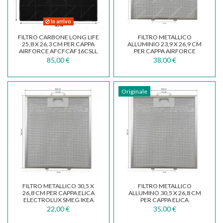
In arrivo
FILTRO CARBONE LONG LIFE
FILTRO METALLICO
25,8 X 26,3 CM PER CAPPA
ALLUMINIO 23,9 X 26,9 CM
AIRFORCE AFCFCAF16CSLL
PER CAPPA AIRFORCE
AFCGMB01
85,00 €
38,00 €
Originale
FILTRO METALLICO 30,5 X
FILTRO METALLICO
26,8 CM PER CAPPA ELICA
ALLUMINO 30,5 X 26,8 CM
ELECTROLUX SMEG IKEA
PER CAPPA ELICA
AIRFORCE FKA40
ELECTROLUX GRI0009219A
22,00 €
35,00 €