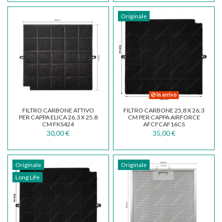
Originale
In arrivo
FILTRO CARBONE ATTIVO
FILTRO CARBONE 25,8 X 26,3
PER CAPPA ELICA 26,3 X 25,8
CM PER CAPPA AIRFORCE
CM FKS424
AFCFCAF16CS
30,00 €
35,00 €
Originale
Originale
Long Life