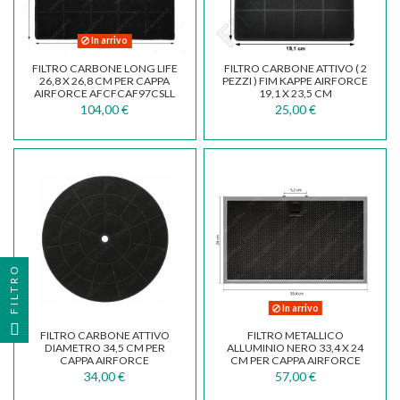
In arrivo
FILTRO CARBONE LONG LIFE
FILTRO CARBONE ATTIVO ( 2
26,8 X 26,8 CM PER CAPPA
PEZZI ) FIM KAPPE AIRFORCE
AIRFORCE AFCFCAF97CSLL
19,1 X 23,5 CM
104,00 €
25,00 €
FILTRO
In arrivo
FILTRO CARBONE ATTIVO
FILTRO METALLICO
DIAMETRO 34,5 CM PER
ALLUMINIO NERO 33,4 X 24
CAPPA AIRFORCE
CM PER CAPPA AIRFORCE
AFCGASP
34,00 €
57,00 €