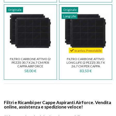
Originale
Originale
Long Life
In arrivo. Prenotabile
FILTRO CARBONE ATTIVO (2
FILTRO CARBONE ATTIVO
PEZZI) 30,7 X 26,7 CM PER
LONG LIFE (2 PEZZI) 30,7 X
CAPPA AIRFORCE
26,7 CM PER CAPPA
AFFCAF153
AIRFORCE AFFCAF153LL
58,00 €
83,50 €
Filtri e Ricambi per Cappe Aspiranti Airforce. Vendita
online, assistenza e spedizione veloce!