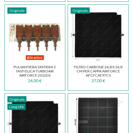
Originale
Originale
In arrivo
PULSANTIERA TASTIERA 5
FILTRO CARBONE 26,8 X 26,8
TASTI ELICA TURBOAIR
CM PER CAPPA AIRFORCE
AIRFORCE 2012DS
AFCFCAF97CS
ECB0118150
24,00 €
37,00 €
Originale
Long Life