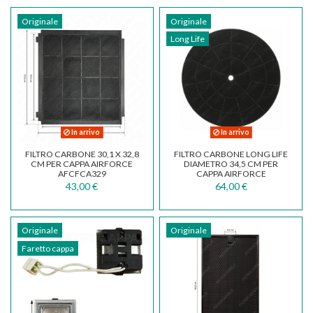
Originale
Originale
Long Life
In arrivo
In arrivo
FILTRO CARBONE 30,1 X 32,8
FILTRO CARBONE LONG LIFE
CM PER CAPPA AIRFORCE
DIAMETRO 34,5 CM PER
AFCFCA329
CAPPA AIRFORCE
AFCFCACRI
43,00 €
64,00 €
Originale
Originale
Faretto cappa