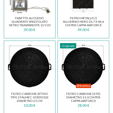
FARETTO ALOGENO
FILTRO METALLICO
QUADRATO SPAZZOLATO
ALLUMINIO NERO 26,7 X 46,6
VETRO TRASPARENTE 12 V 20
CM PER CAPPA AIRFORCE
W FALMEC ELICA
AFCGF30L6EBK
39,00 €
49,00 €
105040199...
Originale
In arrivo
FILTRO CARBONE ATTIVO
FILTRO CARBONE (2 PZ)
TIPO 2 FALMEC 103050102
DIAMETRO 21,0 CM PER
DIAMETRO 21 CM
CAPPA AIRFORCE
AFFCALN2CS
10,00 €
28,00 €