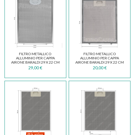
FILTRO METALLICO
FILTRO METALLICO
ALLUMINIO PER CAPPA
ALLUMINIO PER CAPPA
AIRONE BARALDI 29 X 22 CM
AIRONE BARALDI 29 X 22 CM
ACFMAA9X22X29MC000
FKA132
29,00 €
20,00 €
In arrivo