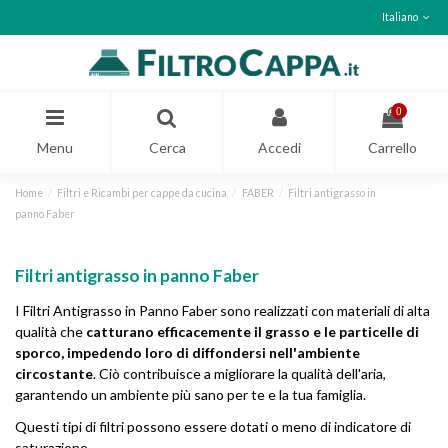
Italiano
0
Menu
Cerca
Accedi
Carrello
Home
Filtri e Ricambi per cappe da cucina
FABER
Filtri antigrasso in
panno Faber
Filtri antigrasso in panno Faber
I Filtri Antigrasso in Panno Faber sono realizzati con materiali di alta
qualità che
catturano efficacemente il grasso e le particelle di
sporco, impedendo loro di diffondersi nell'ambiente
circostante
. Ciò contribuisce a migliorare la qualità dell'aria,
garantendo un ambiente più sano per te e la tua famiglia.
Questi tipi di filtri possono essere dotati o meno di indicatore di
saturazione.