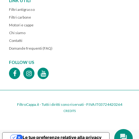
LINK UTILI
Filtri antigrasso
Filtri carbone
Motori e cappe
Chi siamo
Contatti
Domande frequenti (FAQ)
FOLLOW US
FiltroCappa.it - Tutti i diritti sono riservati - P.IVA IT03724420264
CREDITS
Le tue preferenze relative alla privacy