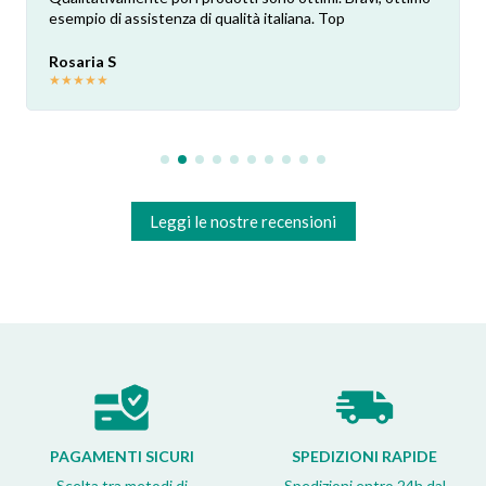
esempio di assistenza di qualità italiana. Top
Rosaria S
★
★
★
★
★
Leggi le nostre recensioni
PAGAMENTI SICURI
SPEDIZIONI RAPIDE
Scelta tra metodi di
Spedizioni entro 24h dal