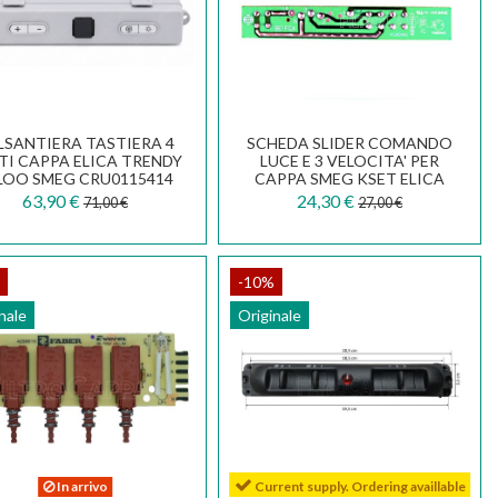
LSANTIERA TASTIERA 4
SCHEDA SLIDER COMANDO
TI CAPPA ELICA TRENDY
LUCE E 3 VELOCITA' PER
LOO SMEG CRU0115414
CAPPA SMEG KSET ELICA
ELISLIM 810450057...
63,90 €
24,30 €
71,00 €
27,00 €
-10%
nale
Originale
In arrivo
Current supply. Ordering availlable