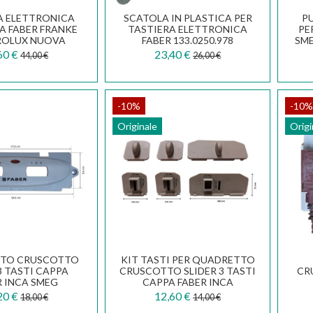
A ELETTRONICA
SCATOLA IN PLASTICA PER
P
A FABER FRANKE
TASTIERA ELETTRONICA
PE
ROLUX NUOVA
FABER 133.0250.978
SME
E 133.0386.936
60 €
23,40 €
44,00 €
26,00 €
-10%
-10%
Originale
Origi
TO CRUSCOTTO
KIT TASTI PER QUADRETTO
3 TASTI CAPPA
CRUSCOTTO SLIDER 3 TASTI
CR
R INCA SMEG
CAPPA FABER INCA
.0018.684
133.0064.075
20 €
12,60 €
18,00 €
14,00 €