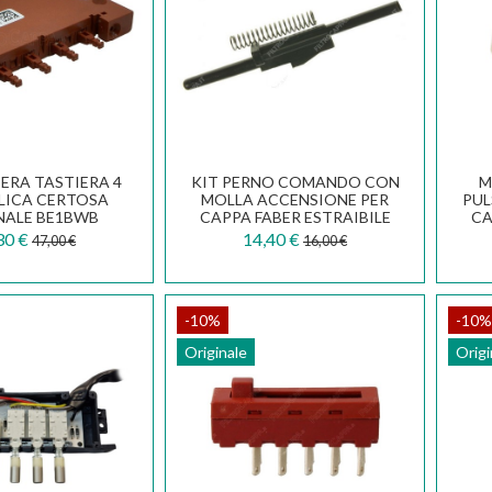
ERA TASTIERA 4
KIT PERNO COMANDO CON
M
ELICA CERTOSA
MOLLA ACCENSIONE PER
PUL
NALE BE1BWB
CAPPA FABER ESTRAIBILE
CA
152 2152 133.0067.832
30 €
14,40 €
47,00 €
16,00 €
-10%
-10%
Originale
Origi