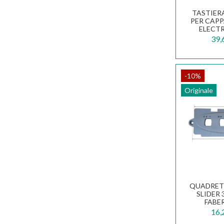
TASTIER
PER CAPP
ELECT
VERSION
39,
-10%
Originale
QUADRET
SLIDER 
FABE
133
16,