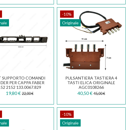
-10%
nale
Originale
T SUPPORTO COMANDI
PULSANTIERA TASTIERA 4
IDER PER CAPPA FABER
TASTI ELICA ORIGINALE
152 2152 133.0067.829
AGC0108266
19,80 €
40,50 €
22,00 €
45,00 €
-10%
nale
Originale