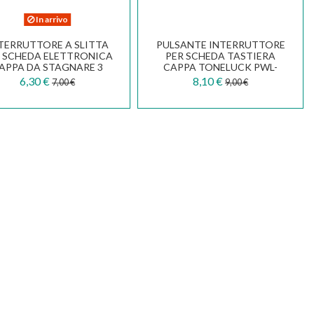
In arrivo
TERRUTTORE A SLITTA
PULSANTE INTERRUTTORE
 SCHEDA ELETTRONICA
PER SCHEDA TASTIERA
APPA DA STAGNARE 3
CAPPA TONELUCK PWL-
SIZIONI 4 CONTATTI...
2P2T 6A PCB 25T85
6,30 €
8,10 €
7,00 €
9,00 €