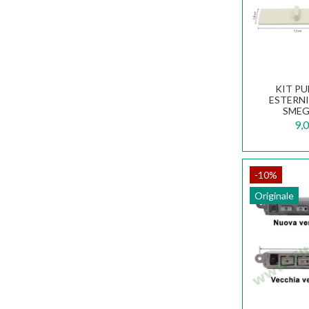
KIT PU
ESTERNI
SMEG
133
9,0
-10%
Originale