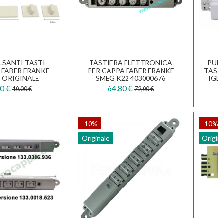
LSANTI TASTI
TASTIERA ELETTRONICA
PU
 FABER FRANKE
PER CAPPA FABER FRANKE
TAS
 ORIGINALE
SMEG K22 403000676
IG
.0064.478
0 €
64,80 €
10,00 €
72,00 €
-10%
-10%
Originale
Origi