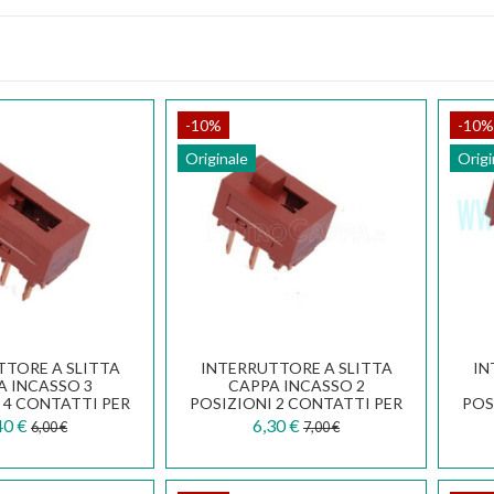
-10%
-10%
Originale
Origi
TTORE A SLITTA
INTERRUTTORE A SLITTA
IN
A INCASSO 3
CAPPA INCASSO 2
 4 CONTATTI PER
POSIZIONI 2 CONTATTI PER
POS
E 133.0054.538
DUE FILE 133.0054.536
40 €
6,30 €
6,00 €
7,00 €