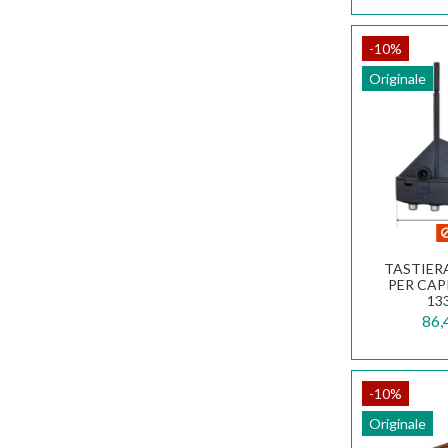
-10%
Originale
TASTIER
PER CAP
133
86,
-10%
Originale