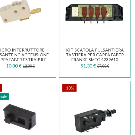
ICRO INTERRUTTORE
KIT SCATOLA PULSANTIERA
SANTE NC ACCENSIONE
TASTIERA PER CAPPA FABER
PPA FABER ESTRAIBILE
FRANKE SMEG 4239610
152 2152 133.0058.488
133.0055.249
10,80 €
51,30 €
12,00 €
57,00 €
-10%
nale