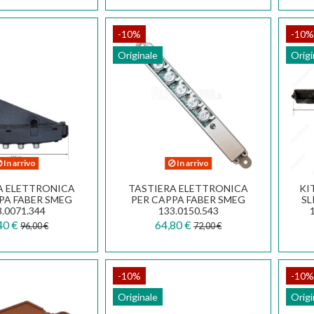
-10%
-10%
Originale
Origi
In arrivo
In arrivo
A ELETTRONICA
TASTIERA ELETTRONICA
KI
PA FABER SMEG
PER CAPPA FABER SMEG
SL
.0071.344
133.0150.543
40 €
64,80 €
96,00 €
72,00 €
-10%
-10%
Originale
Origi