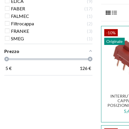
ELICA
9
FABER
17
FALMEC
1
Filtrocappa
2
FRANKE
3
-10%
SMEG
1
Originale
Prezzo
5
€
126
€
INTERRU
CAPP
POSIZIONI
DUE FIL
5,