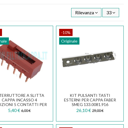
Rilevanza
33
-10%
nale
Originale
TERRUTTORE A SLITTA
KIT PULSANTI TASTI
CAPPA INCASSO 4
ESTERNI PER CAPPA FABER
IZIONI 5 CONTATTI PER
SMEG 133.0081.916
DUE FILE
5,40 €
26,10 €
6,00 €
29,00 €