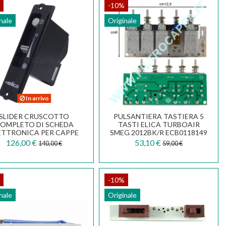
-10%
nale
Originale
In arrivo
SLIDER CRUSCOTTO
PULSANTIERA TASTIERA 5
OMPLETO DI SCHEDA
TASTI ELICA TURBOAIR
ETTRONICA PER CAPPE
SMEG 2012BK/R ECB0118149
CA ELIPLANE SMEG FIM...
126,00 €
53,10 €
140,00 €
59,00 €
-10%
nale
Originale