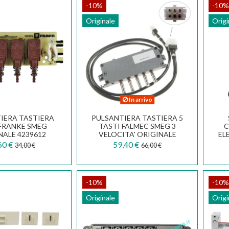
-10%
-10%
Originale
Origi
In arrivo
IERA TASTIERA
PULSANTIERA TASTIERA 5
 FRANKE SMEG
TASTI FALMEC SMEG 3
C
NALE 4239612
VELOCITA' ORIGINALE
EL
.0055.986
105080302
ELI
60 €
59,40 €
34,00 €
66,00 €
-10%
-10%
Originale
Origi