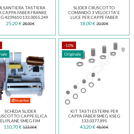
ULSANTIERA TASTIERA
SLIDER CRUSCOTTO
R CAPPA FABER FRANKE
COMANDO 3 VELOCITA' E
G 4239610 133.0055.249
LUCE PER CAPPE FABER
133.0017.048
SMEG 133.0372.084
25,20 €
18,00 €
28,00 €
20,00 €
-10%
nale
Originale
In arrivo
SCHEDA SLIDER
KIT TASTI ESTERNI PER
USCOTTO CAPPE ELICA
CAPPA FABER SMEG KSEG
ELIPLANE SMEG FIM
133.0377.895
ECB0119870
110,70 €
43,20 €
123,00 €
48,00 €