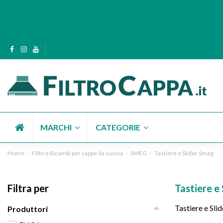
MARCHI
CATEGORIE
Home
Filtri e Ricambi per cappe da cucina
SMEG
Tastiere e Slider Smeg
Filtra per
Tastiere e
Tastiere e Slid
Produttori