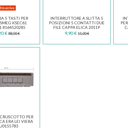
In arrivo
A 5 TASTI PER
INTERRUTTORE A SLITTA 5
IN
 SMEG KSEC61
POSIZIONI 5 CONTATTI DUE
PER
1 8164520285
FILE CAPPA ELICA 2011P
C
PO
20 €
9,90 €
88,00 €
11,00 €
 CRUSCOTTO PER
CA ERA LEI VIERA
U0155783