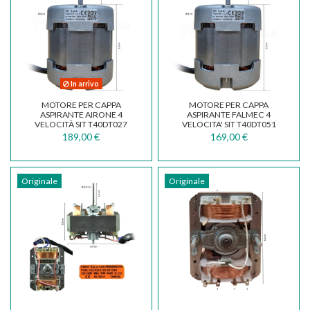
In arrivo
MOTORE PER CAPPA
MOTORE PER CAPPA
ASPIRANTE AIRONE 4
ASPIRANTE FALMEC 4
VELOCITÀ SIT T40DT027
VELOCITA' SIT T40DT051
250W
230W
189,00 €
169,00 €
Originale
Originale