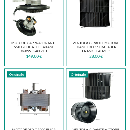
MOTORE CAPPA ASPIRANTE
VENTOLA GIRANTE MOTORE
SMEG ELICA S80 - 40 ANP
DIAMETRO 15 CM FABER
8609SE S408601
FRANKE FALMEC
133.0382.960
149,00 €
28,00 €
Originale
Originale
MOTORE PER CAPPA ELICA
VENTOLA GIRANTE MOTORE