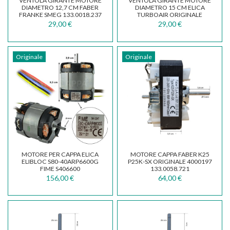
VENTOLA GIRANTE MOTORE
VENTOLA GIRANTE MOTORE
DIAMETRO 12,7 CM FABER
DIAMETRO 15 CM ELICA
FRANKE SMEG 133.0018.237
TURBOAIR ORIGINALE
3012AZ
29,00 €
29,00 €
Originale
Originale
MOTORE PER CAPPA ELICA
MOTORE CAPPA FABER K25
ELIBLOC S80-40ARP6600G
P25K-SX ORIGINALE 4000197
FIME S406600
133.0058.721
156,00 €
64,00 €