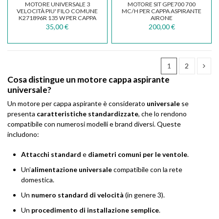
MOTORE UNIVERSALE 3
MOTORE SIT GPE700 700
VELOCITÀ PIU' FILO COMUNE
MC/H PER CAPPA ASPIRANTE
K271896R 135 W PER CAPPA
AIRONE
INCASSO MK100
CEMCP0700002400032
35,00 €
200,00 €
1
2
Cosa distingue un motore cappa aspirante
universale?
Un motore per cappa aspirante è considerato
universale
se
presenta
caratteristiche standardizzate
, che lo rendono
compatibile con numerosi modelli e brand diversi. Queste
includono:
Attacchi standard
e
diametri comuni per le ventole
.
Un’
alimentazione universale
compatibile con la rete
domestica.
Un
numero standard di velocità
(in genere 3).
Un
procedimento di installazione semplice
.