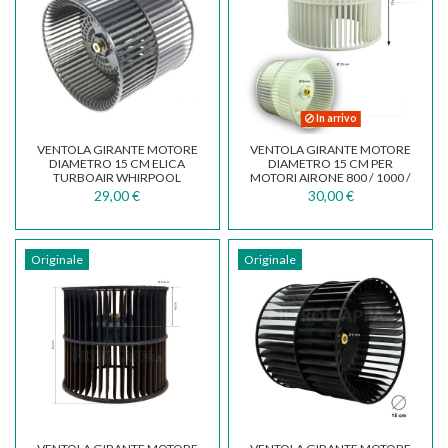
In arrivo
VENTOLA GIRANTE MOTORE
VENTOLA GIRANTE MOTORE
DIAMETRO 15 CM ELICA
DIAMETRO 15 CM PER
TURBOAIR WHIRPOOL
MOTORI AIRONE 800 / 1000 /
GRN0104196
1500 MC/H...
29,00 €
30,00 €
Originale
Originale