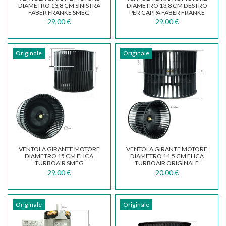
DIAMETRO 13,8 CM SINISTRA
DIAMETRO 13,8 CM DESTRO
FABER FRANKE SMEG
PER CAPPA FABER FRANKE
133.0017.623
SMEG 133.0017.624
29,00 €
29,00 €
Originale
Originale
VENTOLA GIRANTE MOTORE
VENTOLA GIRANTE MOTORE
DIAMETRO 15 CM ELICA
DIAMETRO 14,5 CM ELICA
TURBOAIR SMEG
TURBOAIR ORIGINALE
ELECTROLUX WHIRPOOL
29,00 €
20,00 €
GN01WB
Originale
Originale