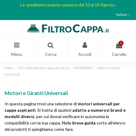
Le spedizioni saranno sospese dal 10 al 14 Agosto.
Italiano
0
Menu
Cerca
Accedi
Carrello
Home
Filtri e Ricambi per cappe da cucina
UNIVERSALE
Motori e Giranti
Universali
Motori e Giranti Universali
In questa pagina trovi una selezione di
motori universali per
cappe aspiranti
. Si tratta di opzioni
adatte a numerosi brand e
modelli diversi
, per cui dovrai verificare in autonomia la
compatibilità con la tua cappa. Nella
breve guida
sotto all’elenco
dei prodotti ti spieghiamo come fare.