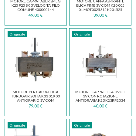
MOTORE CAPPA FABER SMEG
MOTORE CAPPA ASPIRANTE
K25 P25 SX 3 VELOCITA' FILO
ELICA FIME 3V COM K20 005
COMUNE 400000144
01 MOT0025312 K201525
133.0156.225
49,00 €
39,00 €
Originale
Originale
MOTORE PER CAPPA ELICA
MOTORE CAPPA ELICA TIVOLI
TURBOAIR SOFIA K33 019 00
3V CON ROTAZIONE
ANTIORARIO 3V COM
ANTIORARIA K23 K23RP2034
MOT0121323
232034
79,00 €
40,00 €
Originale
Originale