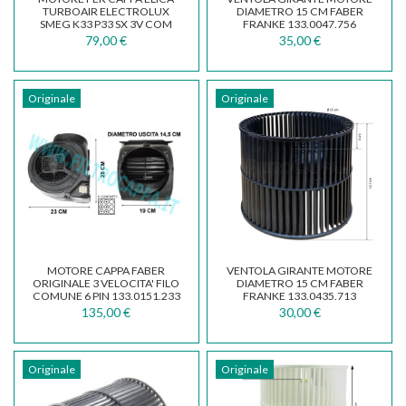
TURBOAIR ELECTROLUX
DIAMETRO 15 CM FABER
SMEG K33 P33 SX 3V COM
FRANKE 133.0047.756
MOT0021669
79,00 €
35,00 €
Originale
Originale
MOTORE CAPPA FABER
VENTOLA GIRANTE MOTORE
ORIGINALE 3 VELOCITA' FILO
DIAMETRO 15 CM FABER
COMUNE 6 PIN 133.0151.233
FRANKE 133.0435.713
135,00 €
30,00 €
Originale
Originale