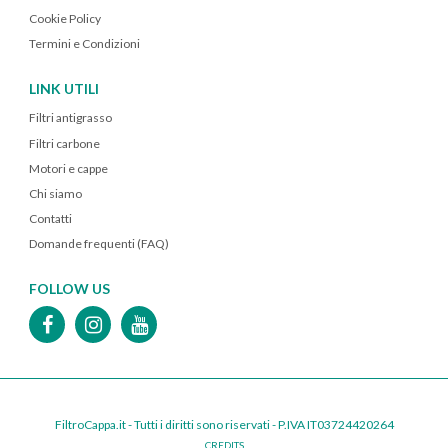
Cookie Policy
Termini e Condizioni
LINK UTILI
Filtri antigrasso
Filtri carbone
Motori e cappe
Chi siamo
Contatti
Domande frequenti (FAQ)
FOLLOW US
FiltroCappa.it - Tutti i diritti sono riservati - P.IVA IT03724420264
CREDITS