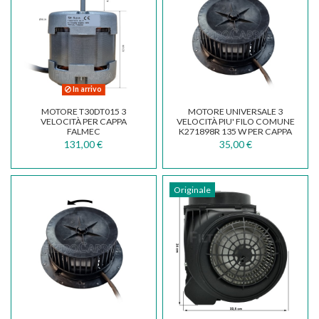
In arrivo
MOTORE T30DT015 3
MOTORE UNIVERSALE 3
VELOCITÀ PER CAPPA
VELOCITÀ PIU' FILO COMUNE
FALMEC
K271898R 135 W PER CAPPA
INCASSO MK110
131,00 €
35,00 €
Originale