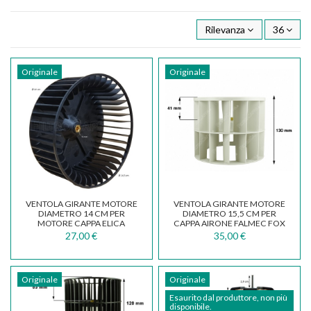
Rilevanza
36
Originale
Originale
VENTOLA GIRANTE MOTORE
VENTOLA GIRANTE MOTORE
DIAMETRO 14 CM PER
DIAMETRO 15,5 CM PER
MOTORE CAPPA ELICA
CAPPA AIRONE FALMEC FOX
TURBOAIR GN013D
GROUP
27,00 €
35,00 €
Originale
Originale
Esaurito dal produttore, non più
disponibile.