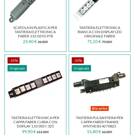
SCATOLA IN PLASTICA PER
TASTIERA ELETTRONICA
TASTIERA ELETTRONICA
BIANCA CON DISPLAY LED
FABER 133.0250.978
ORIGINALE FABER
403000392 133.0055.283
23,40 €
71,10 €
26,00 €
79,00 €
-10%
-10%
Originale
Originale
In arrivo
TASTIERA ELETTRONICA PER
TASTIERA PULSANTIERA PER
CAPPA FABER CUBIA CON
CAPPA FABER FRANKE
DISPLAY 133.0057.325
SYNTHESIS 4270825
133.0064.352
99,90 €
55,80 €
111,00 €
62,00 €