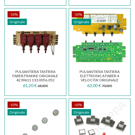
-10%
-10%
Originale
Originale
PULSANTIERA TASTIERA
PULSANTIERA TASTIERA
FABER FRANKE ORIGINALE
ELETTRONICA FABER 4
4239611 133.0056.052
VELOCITA' ORIGINALE
133.0157.449
61,20 €
63,00 €
68,00 €
70,00 €
-10%
-10%
Originale
Originale