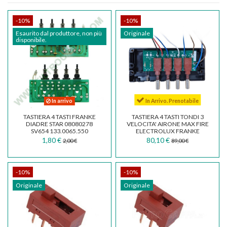
-10%
-10%
Esaurito dal produttore, non più
Originale
disponibile.
In arrivo
In Arrivo. Prenotabile
TASTIERA 4 TASTI FRANKE
TASTIERA 4 TASTI TONDI 3
DIADRE STAR 08080278
VELOCITA' AIRONE MAX FIRE
SV654 133.0065.550
ELECTROLUX FRANKE
GALVAMET DIADRE...
1,80 €
80,10 €
2,00 €
89,00 €
-10%
-10%
Originale
Originale