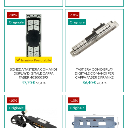
-10%
-10%
Originale
Originale
In arrivo. Prenotabile
SCHEDA TASTIERA COMANDI
TASTIERA CON DISPLAY
DISPLAY DIGITALE CAPPA
DIGITALE COMANDI PER
FABER 403000395
CAPPA FABER E FRANKE
133.0059.120
133.0017.062
47,70 €
86,40 €
53,00 €
96,00 €
-10%
-10%
Originale
Originale