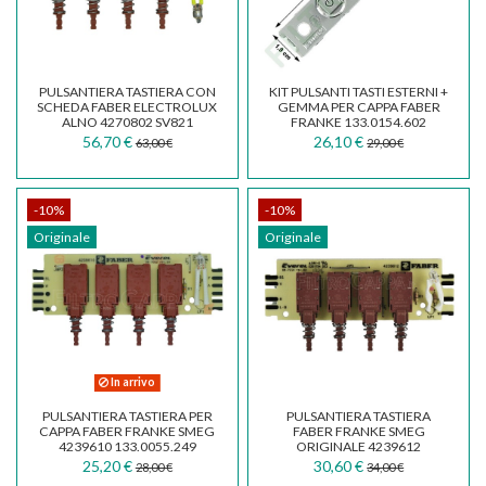
PULSANTIERA TASTIERA CON
KIT PULSANTI TASTI ESTERNI +
SCHEDA FABER ELECTROLUX
GEMMA PER CAPPA FABER
ALNO 4270802 SV821
FRANKE 133.0154.602
133.0017.064
56,70 €
26,10 €
63,00 €
29,00 €
-10%
-10%
Originale
Originale
In arrivo
PULSANTIERA TASTIERA PER
PULSANTIERA TASTIERA
CAPPA FABER FRANKE SMEG
FABER FRANKE SMEG
4239610 133.0055.249
ORIGINALE 4239612
133.0017.048
133.0055.986
25,20 €
30,60 €
28,00 €
34,00 €