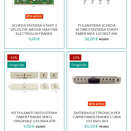
In arrivo
SCHEDA TASTIERA 4 TASTI 3
PULSANTIERA SCHEDA
VELOCITA' AIRONE MAX FIRE
4270823 TASTIERA 4 TASTI
ELECTROLUX FRANKE
FABER IKEA 133.0017.065
GALVAMET DIADRE...
0,00 €
36,00 €
40,00 €
-10%
-10%
Originale
Originale
In arrivo
KIT PULSANTI TASTI ESTERNI
TASTIERA ELETTRONICA PER
FABER FRANKE SMEG
CAPPA FABER FRANKE CUBIA
ORIGINALE 133.0064.478
133.0061.463
9,00 €
85,50 €
10,00 €
95,00 €