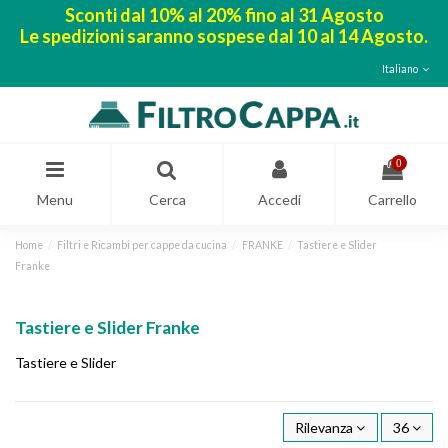
Sconti dal 10% al 20% fino al 31 Agosto
Le spedizioni saranno sospese dal 10 al 14 Agosto.
Italiano
0
Menu
Cerca
Accedi
Carrello
Home
Filtri e Ricambi per cappe da cucina
FRANKE
Tastiere e Slider
Franke
Tastiere e Slider Franke
Tastiere e Slider
Rilevanza
36