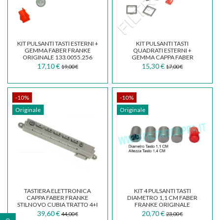
KIT PULSANTI TASTI ESTERNI +
KIT PULSANTI TASTI
GEMMA FABER FRANKE
QUADRATI ESTERNI +
ORIGINALE 133.0055.256
GEMMA CAPPA FABER
133.0056.988
17,10 €
15,30 €
19,00 €
17,00 €
-10%
-10%
Originale
Originale
TASTIERA ELETTRONICA
KIT 4 PULSANTI TASTI
CAPPA FABER FRANKE
DIAMETRO 1,1 CM FABER
STILNOVO CUBIA TRATTO 4+I
FRANKE ORIGINALE
133.0387.567
133.0056.191
39,60 €
20,70 €
44,00 €
23,00 €