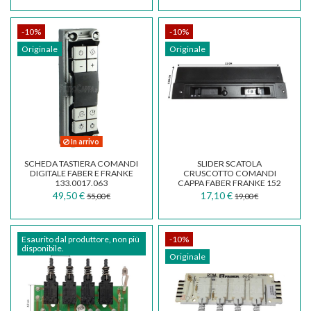
-10%
-10%
Originale
Originale
In arrivo
SCHEDA TASTIERA COMANDI
SLIDER SCATOLA
DIGITALE FABER E FRANKE
CRUSCOTTO COMANDI
133.0017.063
CAPPA FABER FRANKE 152
ORIGINALE 133.0068.500
49,50 €
17,10 €
55,00 €
19,00 €
Esaurito dal produttore, non più
-10%
disponibile.
Originale