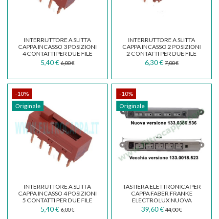
INTERRUTTORE A SLITTA
INTERRUTTORE A SLITTA
CAPPA INCASSO 3 POSIZIONI
CAPPA INCASSO 2 POSIZIONI
4 CONTATTI PER DUE FILE
2 CONTATTI PER DUE FILE
133.0054.538
133.0054.536
5,40 €
6,30 €
6,00 €
7,00 €
-10%
-10%
Originale
Originale
INTERRUTTORE A SLITTA
TASTIERA ELETTRONICA PER
CAPPA INCASSO 4 POSIZIONI
CAPPA FABER FRANKE
5 CONTATTI PER DUE FILE
ELECTROLUX NUOVA
VERSIONE 133.0386.936
5,40 €
39,60 €
6,00 €
44,00 €