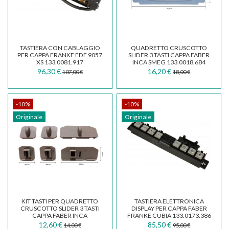
TASTIERA CON CABLAGGIO
QUADRETTO CRUSCOTTO
PER CAPPA FRANKE FDF 9057
SLIDER 3 TASTI CAPPA FABER
XS 133.0081.917
INCA SMEG 133.0018.684
96,30 €
16,20 €
107,00 €
18,00 €
-10%
-10%
Originale
Originale
KIT TASTI PER QUADRETTO
TASTIERA ELETTRONICA
CRUSCOTTO SLIDER 3 TASTI
DISPLAY PER CAPPA FABER
CAPPA FABER INCA
FRANKE CUBIA 133.0173.386
133.0064.075
12,60 €
85,50 €
14,00 €
95,00 €