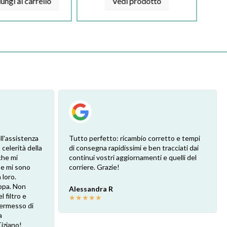
ungi al carrello
Vedi prodotto
ll'assistenza
Tutto perfetto: ricambio corretto e tempi
 celerità della
di consegna rapidissimi e ben tracciati dai
che mi
continui vostri aggiornamenti e quelli del
 e mi sono
corriere. Grazie!
loro.
ppa. Non
Alessandra R
l filtro e
★
★
★
★
★
 permesso di
a
Tiziano!