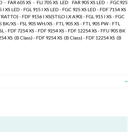
LED - FAR 605 XS - FLI 705 XS LED FAR 905 XS LED - FGC925
 I XS LED - FGL 915 I XS LED - FGC 925 XS LED - FDF 7154 XS
RATTO) - FDF 9156 I XS(STILO I.X A90) - FGL 915 I XS - FGC
05 BK/XS - FSL 905 WH/XS - FTL 905 XS - FTL 905 PW - FTL
 - FDF 7254 XS - FDF 9254 XS - FDF 12254 XS - FFU 905 BK
4 XS (B Class) - FDF 9254 XS (B Class) - FDF 12254 XS (B