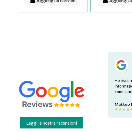
Aggiungi al carrello
Aggiungi al
su
Esperienza positiva! Il ricambio è
Ho riscon
te.
esattamente come ben indicato nel sito.
informazi
Consegna veloce e comoda, dopo la
come anch
o.
sostituzione e una profonda pulizia ora la
cappa è come nuova! Grazie
Matteo
mi.
★
★
★
★
Valter C
★
★
★
★
★
Leggi le nostre recensioni