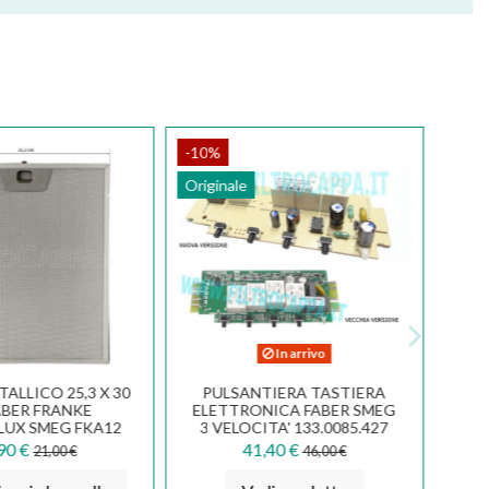
-10%
Originale
In arrivo
TALLICO 25,3 X 30
PULSANTIERA TASTIERA
ABER FRANKE
ELETTRONICA FABER SMEG
LUX SMEG FKA12
3 VELOCITA' 133.0085.427
90 €
41,40 €
21,00 €
46,00 €