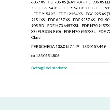
6057 XS FLI 705 XS (RAY 70) - FLI 905 XS 
XS FDF 6154 XS - FDF 9156 I XS LED - FGC 915
- FDF 9154 XS - FDF 12154 XS - FGC 925 XS (T
915 I XS - FDF 6257 XS - FDF 9257 XS - FSL 9
905 BD - FDF H70 6457XSL - FDF H70 9457XSL
XS (FUSION F90) - FDF H70 9557XSL - FDF 725
Class)
PER SCHEDA 133.0157.449 - 133.0157.449
ex 133.0151.805
Dettagli del prodotto