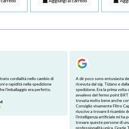
 carrello
Aggiungi al carrello
Aggi
trato cordialità nello cambio di
A dir poco sono entusiasta de
oni e rapidità nella spedizione
ricevuta dal sig. Tiziano e dalla
e l'imballaggio era perfetto.
spedizione. Era la prima volta 
avvalevo del fermo point BRT
trovata molto bene anche con 
 M
Consiglio vivamente Filtro Ca
★
riuscivo a trovare il ricambio de
l'intelligenza artificiale mi ha
trovare queste persone di un
professionalità unica. Grazie 