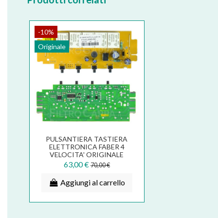
-10%
Originale
PULSANTIERA TASTIERA
ELETTRONICA FABER 4
VELOCITA' ORIGINALE
133.0157.449
63,00 €
70,00 €
Aggiungi al carrello