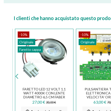
I clienti che hanno acquistato questo pro
-10%
-10%
Originale
Originale
Faretto cappa
23,7
FARETTO LED 12 VOLT 1.1
PULSANTIERA 
R
WATT 4000K CON LENTE
ELETTRONICA 
 AEG
DIAMETRO 6,5 CM FABER
VELOCITA' OR
6
SMEG 133.0456.642
133.0157.
27,00 €
63,00 €
30,00 €
70