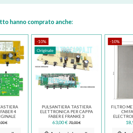
dotto hanno comprato anche:
-10%
-10%
Originale
TASTIERA
PULSANTIERA TASTIERA
FILTRO ME
FABER 4
ELETTRONICA PER CAPPA
CM F
IGINALE
FABER E FRANKE 3
ELECTRO
449
VELOCITA' 420002585...
63,00 €
18,
,00 €
70,00 €