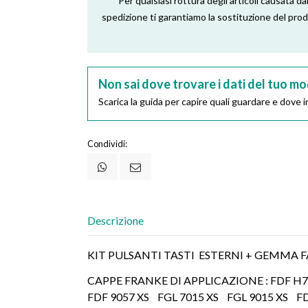
Per qualsiasi rottura degli articoli causata dal
spedizione ti garantiamo la sostituzione del pro
Non sai dove trovare i dati del tuo mo
Scarica la guida per capire quali guardare e dove in
Condividi:
Descrizione
KIT PULSANTI TASTI ESTERNI + GEMMA 
CAPPE FRANKE DI APPLICAZIONE : FDF H70 
FDF 9057 XS FGL 7015 XS FGL 9015 XS FDF