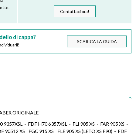
la
dotto.
Contattaci ora!
dello di cappa?
SCARICA LA GUIDA
dividuarli!
FABER ORIGINALE
9357XSL - FDF H70 6357XSL - FLI 905 XS - FAR 905 XS -
 90512 XS FGC 915 XS FLE 905 XS (LETO XS F90) - FDF