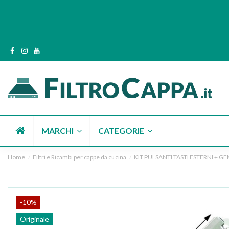
MARCHI
CATEGORIE
Home
Filtri e Ricambi per cappe da cucina
KIT PULSANTI TASTI ESTERNI + 
-10%
Originale