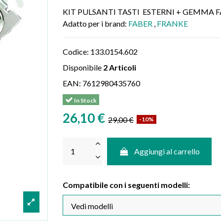
KIT PULSANTI TASTI ESTERNI + GEMMA 
Adatto per i brand:
FABER
,
FRANKE
Codice:
133.0154.602
Disponibile
2 Articoli
EAN:
7612980435760
In Stock
26,10 €
29,00 €
-10%
Aggiungi al carrello
Compatibile con i seguenti modelli: