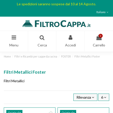
Le spedizioni saranno sospese dal 10 al 14 Agosto.
Italiano
0
Menu
Cerca
Accedi
Carrello
Home
Filtri e Ricambi per cappe da cucina
FOSTER
Filtri Metallici Foster
Filtri Metallici Foster
Filtri Metallici
Rilevanza
6
Originale
Originale