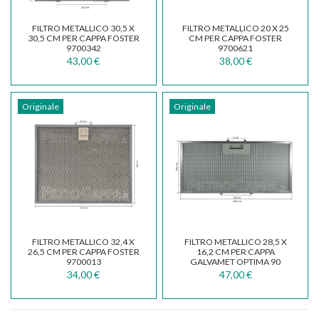
FILTRO METALLICO 30,5 X
FILTRO METALLICO 20 X 25
30,5 CM PER CAPPA FOSTER
CM PER CAPPA FOSTER
9700342
9700621
43,00 €
38,00 €
Originale
Originale
FILTRO METALLICO 32,4 X
FILTRO METALLICO 28,5 X
26,5 CM PER CAPPA FOSTER
16,2 CM PER CAPPA
9700013
GALVAMET OPTIMA 90
R258118
34,00 €
47,00 €