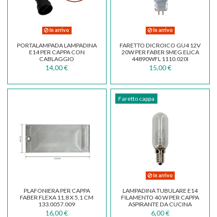
In arrivo
In arrivo
PORTALAMPADA LAMPADINA
FARETTO DICROICO GU4 12V
E14 PER CAPPA CON
20W PER FABER SMEG ELICA
CABLAGGIO
44890WFL 1110.020I
14,00 €
15,00 €
Faretto cappa
In arrivo
PLAFONIERA PER CAPPA
LAMPADINA TUBULARE E14
FABER FLEXA 11,8 X 5,1 CM
FILAMENTO 40 W PER CAPPA
133.0057.009
ASPIRANTE DA CUCINA
16,00 €
6,00 €