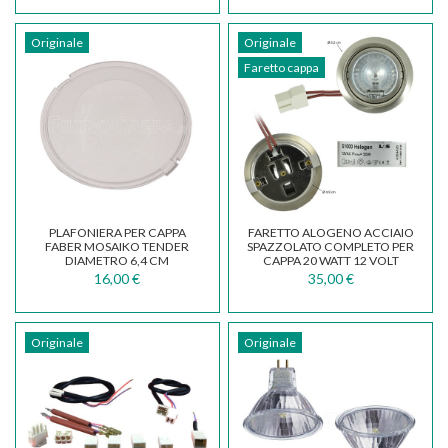
Originale
Originale
Faretto cappa
PLAFONIERA PER CAPPA
FARETTO ALOGENO ACCIAIO
FABER MOSAIKO TENDER
SPAZZOLATO COMPLETO PER
DIAMETRO 6,4 CM
CAPPA 20 WATT 12 VOLT
133.0016.972
FABER FRANKE SMEG
16,00 €
35,00 €
Originale
Originale