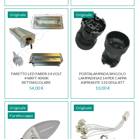
Originale
Originale
FARETTO LED FABER 24 VOLT
PORTALAMPADA SINGOLO
4 WATT 4000K
LAMPADINA E14 PER CAPPA
RETTANGOLARE
ASPIRANTE 133.0016.877
133.0516.040
2005BB
54,00 €
10,00 €
Originale
Originale
Faretto cappa