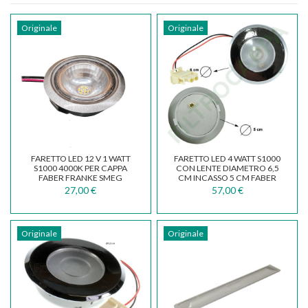
Originale
Originale
FARETTO LED 12 V 1 WATT
FARETTO LED 4 WATT S1000
S1000 4000K PER CAPPA
CON LENTE DIAMETRO 6,5
FABER FRANKE SMEG
CM INCASSO 5 CM FABER
824610875
ORIGINALE...
27,00 €
57,00 €
Originale
Originale