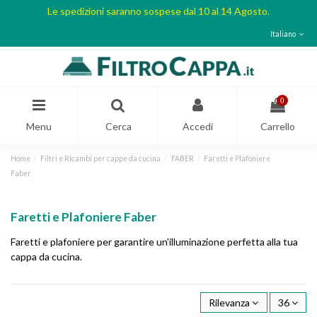
Le spedizioni saranno sospese dal 10 al 14 Agosto.
Italiano
0
Menu
Cerca
Accedi
Carrello
Home
Filtri e Ricambi per cappe da cucina
FABER
Faretti e Plafoniere
Faber
Faretti e Plafoniere Faber
Faretti e plafoniere per garantire un'illuminazione perfetta alla tua
cappa da cucina.
Rilevanza
36