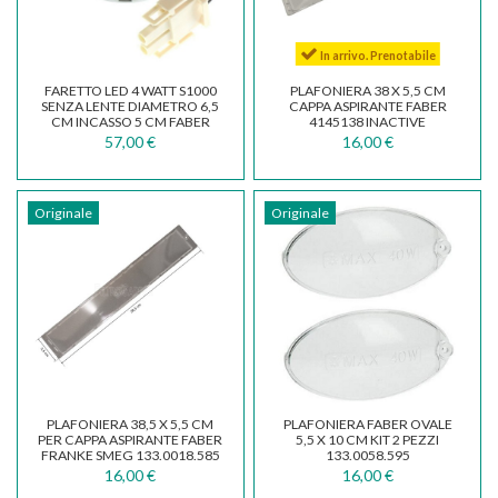
In arrivo. Prenotabile
FARETTO LED 4 WATT S1000
PLAFONIERA 38 X 5,5 CM
SENZA LENTE DIAMETRO 6,5
CAPPA ASPIRANTE FABER
CM INCASSO 5 CM FABER
4145138 INACTIVE
133.0171.824
133.0058.800
57,00 €
16,00 €
Originale
Originale
PLAFONIERA 38,5 X 5,5 CM
PLAFONIERA FABER OVALE
PER CAPPA ASPIRANTE FABER
5,5 X 10 CM KIT 2 PEZZI
FRANKE SMEG 133.0018.585
133.0058.595
16,00 €
16,00 €