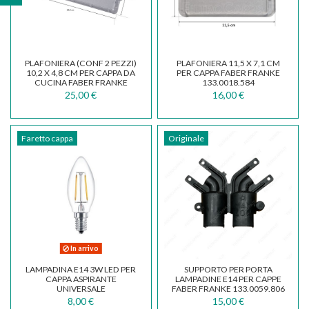
PLAFONIERA (CONF 2 PEZZI)
PLAFONIERA 11,5 X 7,1 CM
10,2 X 4,8 CM PER CAPPA DA
PER CAPPA FABER FRANKE
CUCINA FABER FRANKE
133.0018.584
INKA...
25,00 €
16,00 €
Faretto cappa
Originale
In arrivo
LAMPADINA E14 3W LED PER
SUPPORTO PER PORTA
CAPPA ASPIRANTE
LAMPADINE E14 PER CAPPE
UNIVERSALE
FABER FRANKE 133.0059.806
8,00 €
15,00 €