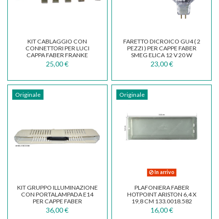
KIT CABLAGGIO CON
FARETTO DICROICO GU4 ( 2
CONNETTORI PER LUCI
PEZZI ) PER CAPPE FABER
CAPPA FABER FRANKE
SMEG ELICA 12 V 20 W
MAGICA 133.0157.415
44890WFL...
25,00 €
23,00 €
Originale
Originale
In arrivo
KIT GRUPPO ILLUMINAZIONE
PLAFONIERA FABER
CON PORTALAMPADA E14
HOTPOINT ARISTON 6,4 X
PER CAPPE FABER
19,8 CM 133.0018.582
133.0055.254
36,00 €
16,00 €