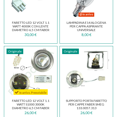
In arrivo
FARETTO LED 12 VOLT 1.1
LAMPADINA E14 ALOGENA
WATT 4000K CON LENTE
PER CAPPA ASPIRANTE
DIAMETRO 6,5 CM FABER
UNIVERSALE
SMEG 133.0456.642
30,00 €
8,00 €
Originale
Originale
In arrivo. Prenotabile
FARETTO LED 12 VOLT 1.1
SUPPORTO PORTA FARETTO
WATT S1000 3000K
PER CAPPE FABER SMEG
DIAMETRO 6,5 CM FABER
133.0057.313
SMEG 824610884
26,00 €
26,00 €