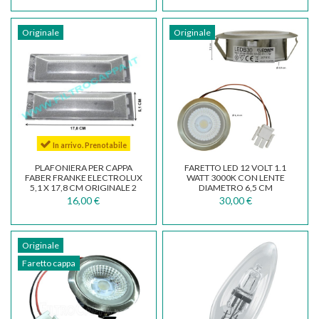
Originale
Originale
In arrivo. Prenotabile
PLAFONIERA PER CAPPA
FARETTO LED 12 VOLT 1.1
FABER FRANKE ELECTROLUX
WATT 3000K CON LENTE
5,1 X 17,8 CM ORIGINALE 2
DIAMETRO 6,5 CM
PEZZI
133.0456.640
16,00 €
30,00 €
Originale
Faretto cappa