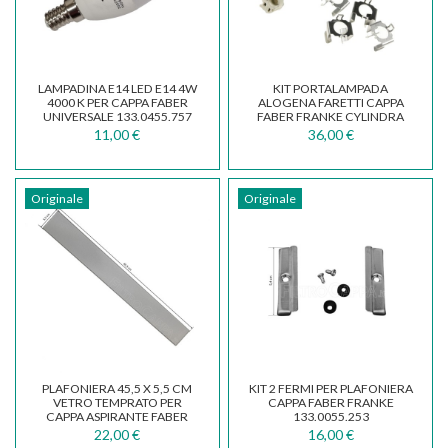
LAMPADINA E14 LED E14 4W
KIT PORTALAMPADA
4000 K PER CAPPA FABER
ALOGENA FARETTI CAPPA
UNIVERSALE 133.0455.757
FABER FRANKE CYLINDRA
133.0059.114
11,00 €
36,00 €
Originale
Originale
PLAFONIERA 45,5 X 5,5 CM
KIT 2 FERMI PER PLAFONIERA
VETRO TEMPRATO PER
CAPPA FABER FRANKE
CAPPA ASPIRANTE FABER
133.0055.253
FRANKE 133.0017.619
22,00 €
16,00 €