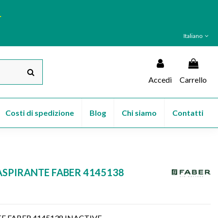
.
Italiano
Accedi
Carrello
Costi di spedizione
Blog
Chi siamo
Contatti
 ASPIRANTE FABER 4145138
TE FABER 4145138 INACTIVE