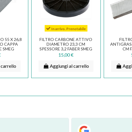
In arrivo. Prenotabile
 55 X 26,8
FILTRO CARBONE ATTIVO
FILTR
O CAPPA
DIAMETRO 23,3 CM
ANTIGRASS
E SMEG
SPESSORE 3,2 FABER SMEG
CM 
331
FRANKE ARISTON
ELECTROL
€
15,00 €
 carrello
Aggiungi al carrello
Aggi