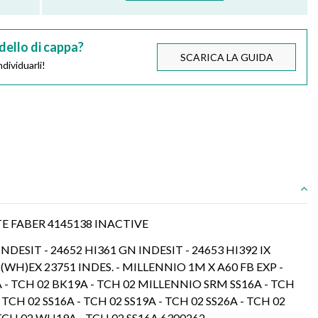
dello di cappa?
SCARICA LA GUIDA
dividuarli!
TE FABER 4145138 INACTIVE
INDESIT - 24652 HI361 GN INDESIT - 24653 HI392 IX
92(WH)EX 23751 INDES. - MILLENNIO 1M X A60 FB EXP -
 TCH 02 BK19A - TCH 02 MILLENNIO SRM SS16A - TCH
TCH 02 SS16A - TCH 02 SS19A - TCH 02 SS26A - TCH 02
TCH 02 WH19A - TCH 02 SS16A 6300262