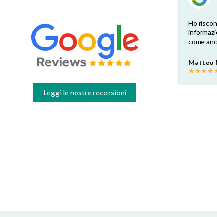
su
Esperienza positiva! Il ricambio è
Ho riscon
te.
esattamente come ben indicato nel sito.
informazi
Consegna veloce e comoda, dopo la
come anch
o.
sostituzione e una profonda pulizia ora la
cappa è come nuova! Grazie
Matteo
mi.
★
★
★
★
Valter C
★
★
★
★
★
Leggi le nostre recensioni