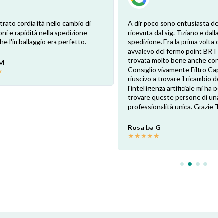
trato cordialità nello cambio di
A dir poco sono entusiasta de
oni e rapidità nella spedizione
ricevuta dal sig. Tiziano e dalla
e l'imballaggio era perfetto.
spedizione. Era la prima volta 
avvalevo del fermo point BRT
trovata molto bene anche con 
 M
Consiglio vivamente Filtro Ca
★
riuscivo a trovare il ricambio de
l'intelligenza artificiale mi ha
trovare queste persone di un
professionalità unica. Grazie 
Rosalba G
★
★
★
★
★