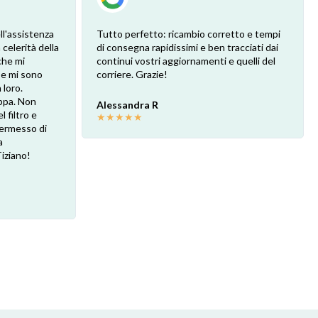
ll'assistenza
Tutto perfetto: ricambio corretto e tempi
 celerità della
di consegna rapidissimi e ben tracciati dai
che mi
continui vostri aggiornamenti e quelli del
 e mi sono
corriere. Grazie!
loro.
ppa. Non
Alessandra R
l filtro e
★
★
★
★
★
 permesso di
a
Tiziano!