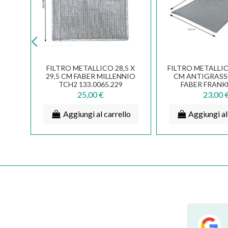
FILTRO METALLICO 28,5 X
FILTRO METALLICO
PER
29,5 CM FABER MILLENNIO
CM ANTIGRASS
TCH2 133.0065.229
FABER FRANK
055
133.0057.
25,00 €
23,00 
lo
Aggiungi al carrello
Aggiungi al