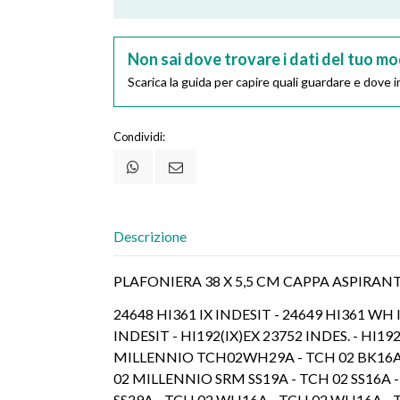
Non sai dove trovare i dati del tuo mo
Scarica la guida per capire quali guardare e dove in
Condividi:
Descrizione
PLAFONIERA 38 X 5,5 CM CAPPA ASPIRAN
24648 HI361 IX INDESIT - 24649 HI361 WH 
INDESIT - HI192(IX)EX 23752 INDES. - HI1
MILLENNIO TCH02WH29A - TCH 02 BK16A -
02 MILLENNIO SRM SS19A - TCH 02 SS16A - 
SS29A - TCH 02 WH16A - TCH 02 WH16A - 