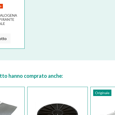
vo
 ALOGENA
PIRANTE
ALE
otto
dotto hanno comprato anche:
Originale