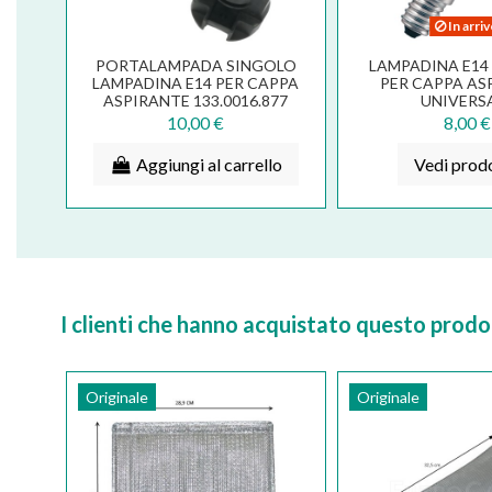
In arri
PORTALAMPADA SINGOLO
LAMPADINA E14
LAMPADINA E14 PER CAPPA
PER CAPPA AS
ASPIRANTE 133.0016.877
UNIVERS
2005BB
10,00 €
8,00 €
Aggiungi al carrello
Vedi prod
I clienti che hanno acquistato questo pro
Originale
Originale