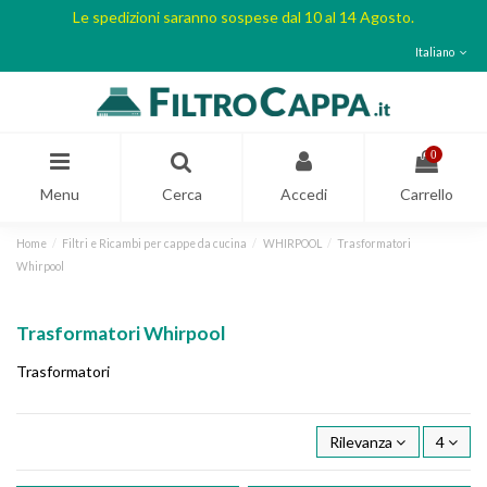
Le spedizioni saranno sospese dal 10 al 14 Agosto.
Italiano
0
Menu
Cerca
Accedi
Carrello
Home
Filtri e Ricambi per cappe da cucina
WHIRPOOL
Trasformatori
Whirpool
Trasformatori Whirpool
Trasformatori
Rilevanza
4