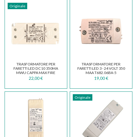
Originale
TRASFORMATORE PER
TRASFORMATORE PER
FARETTI LED DC10 350MA
FARETTI LED 3 - 24 VOLT 350
MWU CAPPA MAX FIRE
MAA T682.06BA-5
141500820
22,00 €
19,00 €
Originale