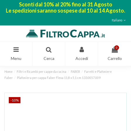
Sconti dal 10% al 20% fino al 31 Agosto
Le spedizioni saranno sospese dal 10 al 14 Agosto.
Italiano
0
Menu
Cerca
Accedi
Carrello
Home
Filtri e Ricambi per cappe da cucina
FABER
Faretti e Plafoniere
Faber
Plafoniera per cappa Faber Flexa 11,8 x 5,1 cm 133.0057.009
-10%