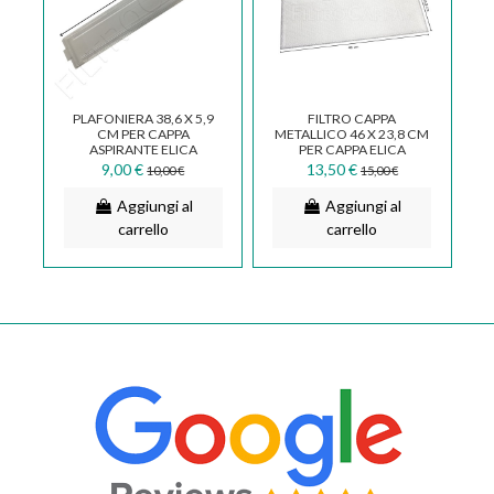
PLAFONIERA 38,6 X 5,9
FILTRO CAPPA
CM PER CAPPA
METALLICO 46 X 23,8 CM
ASPIRANTE ELICA
PER CAPPA ELICA
TURBOAIR EX77 EX 78
ESTRAIBILE EX77 60 CM
9,00 €
13,50 €
10,00 €
15,00 €
PF02LA
1010LZ
Aggiungi al
Aggiungi al
carrello
carrello