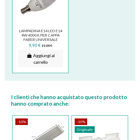
LAMPADINA E14 LED E14
4W 4000 K PER CAPPA
FABER UNIVERSALE
133.0455.757
9,90 €
11,00 €
Aggiungi al
carrello
I clienti che hanno acquistato questo prodotto
hanno comprato anche:
-10%
-10%
Originale