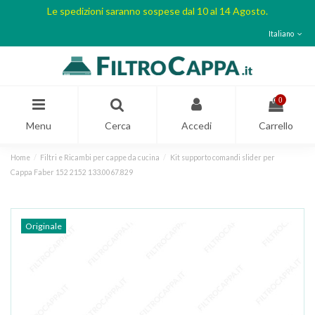
Le spedizioni saranno sospese dal 10 al 14 Agosto.
Italiano
0
Menu
Cerca
Accedi
Carrello
Home
Filtri e Ricambi per cappe da cucina
Kit supporto comandi slider per
Cappa Faber 152 2152 133.0067.829
Originale