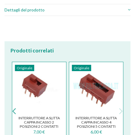
Dettagli del prodotto
Prodotti correlati
Originale
Originale
INTERRUTTORE A SLITTA
INTERRUTTORE A SLITTA
I
CAPPA INCASSO 2
CAPPA INCASSO 4
E
POSIZIONI 2 CONTATTI
POSIZIONI 5 CONTATTI
PER DUE FILE
PER DUE FILE
7,00 €
6,00 €
133.0054.536