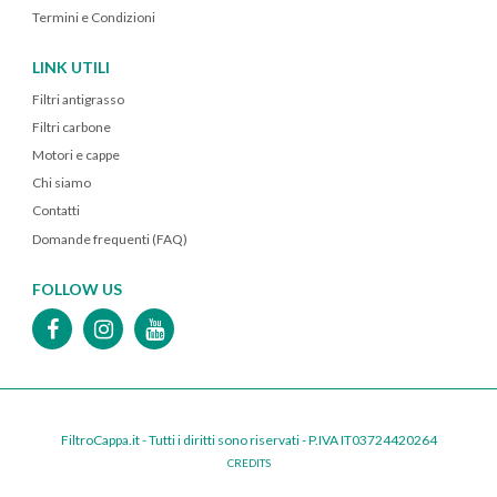
Termini e Condizioni
LINK UTILI
Filtri antigrasso
Filtri carbone
Motori e cappe
Chi siamo
Contatti
Domande frequenti (FAQ)
FOLLOW US
FiltroCappa.it - Tutti i diritti sono riservati - P.IVA IT03724420264
CREDITS