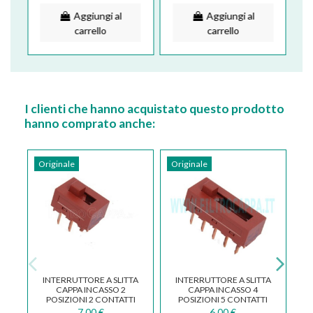
Aggiungi al
Aggiungi al
carrello
carrello
I clienti che hanno acquistato questo prodotto
hanno comprato anche:
Originale
Originale
Or
INTERRUTTORE A SLITTA
INTERRUTTORE A SLITTA
I
CAPPA INCASSO 2
CAPPA INCASSO 4
POSIZIONI 2 CONTATTI
POSIZIONI 5 CONTATTI
PER DUE FILE
PER DUE FILE
7,00 €
6,00 €