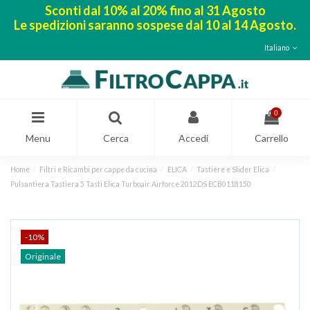
Sconti dal 10% al 20% fino al 31 Agosto
Le spedizioni saranno sospese dal 10 al 14 Agosto.
Italiano
0
Menu
Cerca
Accedi
Carrello
Home
Filtri e Ricambi per cappe da cucina
ELICA
Tastiere e Slider Elica
Pulsantiera Tastiera 5 Tasti Elica Turboair Airforce 2012DS ECB0118150
-10%
Originale