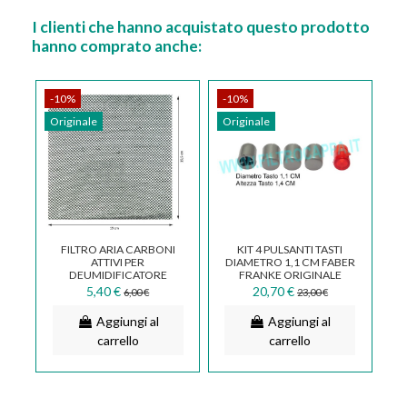
I clienti che hanno acquistato questo prodotto
hanno comprato anche:
-10%
-10%
Originale
Originale
FILTRO ARIA CARBONI
KIT 4 PULSANTI TASTI
ATTIVI PER
DIAMETRO 1,1 CM FABER
DEUMIDIFICATORE
FRANKE ORIGINALE
DEUMIDO VORTICE
133.0056.191
5,40 €
20,70 €
6,00 €
23,00 €
26010 2.188.000.014
Aggiungi al
Aggiungi al
carrello
carrello