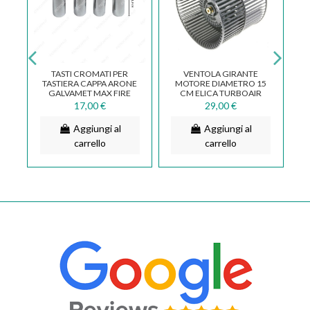
 X
TASTI CROMATI PER
VENTOLA GIRANTE
CA
TASTIERA CAPPA ARONE
MOTORE DIAMETRO 15
GALVAMET MAX FIRE
CM ELICA TURBOAIR
049500660
WHIRPOOL GRN0104196
17,00 €
29,00 €
Aggiungi al
Aggiungi al
carrello
carrello