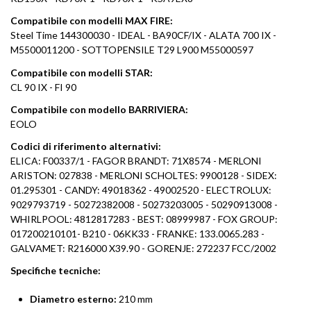
Compatibile con modelli MAX FIRE:
Steel Time 144300030 - IDEAL - BA90CF/IX - ALATA 700 IX -
M5500011200 - SOTTOPENSILE T29 L900 M55000597
Compatibile con modelli STAR:
CL 90 IX - FI 90
Compatibile con modello BARRIVIERA:
EOLO
Codici di riferimento alternativi:
ELICA: F00337/1 - FAGOR BRANDT: 71X8574 - MERLONI
ARISTON: 027838 - MERLONI SCHOLTES: 9900128 - SIDEX:
01.295301 - CANDY: 49018362 - 49002520 - ELECTROLUX:
9029793719 - 50272382008 - 50273203005 - 50290913008 -
WHIRLPOOL: 4812817283 - BEST: 08999987 - FOX GROUP:
017200210101- B210 - 06KK33 - FRANKE: 133.0065.283 -
GALVAMET: R216000 X39.90 - GORENJE: 272237 FCC/2002
Specifiche tecniche:
Diametro esterno:
210 mm