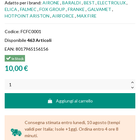
Adatto per i brand:
AIRONE
,
BARALDI
,
BEST
,
ELECTROLUX
,
ELICA
,
FALMEC
,
FOX GROUP
,
FRANKE
,
GALVAMET
,
HOTPOINT ARISTON
,
AIRFORCE
,
MAX FIRE
Codice:
FCFC0001
Disponibile
463 Articoli
EAN:
8017965156156
In Stock
10,00 €
Aggiungi al carrello
Consegna stimata entro lunedì, 10 agosto (tempi
validi per Italia; Isole +1gg). Ordina entro 4 ore 8
minuti.