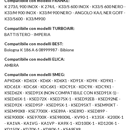
Compatibile con modelli FRANKE:
K 273/L 900 INOX - K 274/L - K33/S 600 INOX - K33/S 600 NERO -
K33/M 900 INOX - K33/M 900 NERO - ANGOLO KA/L NER GOFF -
K33/S600 - K33/M900
Compatibile con modelli TURBOAIR:
BATTISTERO - IMPERIA
Compatibile con modelli BEST:
Bologna K 186 A 6 08999987 - Bibione
Compatibile con modelli ELICA:
AMBRA
Compatibile con modelli SMEG:
APKD6X - KD61X - KD6X - KD6X1 - KD91X - KD9X - KD9X1 -
KDC61X - KDC6X - KDC6X1 - KDC91X - KDC9X - KDC9X1 -
KSED62X - KSED91X (NON COMPATIBILE CON KSED91X-1) -
KSED65X-1 - KSED72X - KSED75X-1 - KSED92EB - KSED92NE -
KSED92X - KSED95P - KSED95X-1 - KSED95XT - KSEM90XT -
KSEM90X8 - KSE7700X - KSE89A - KSE89D - KSED89P -
KSE9000X - KSE9700X - KSE9800XL - KV90-1 - K135X - K200X-1
- KA1VA - KA1VG - KA1VP - KA9X-1 - KD100X-1 - KD120X-1 -
KD150X - KD70X-1 - KD90X-1 - KSA9EX8