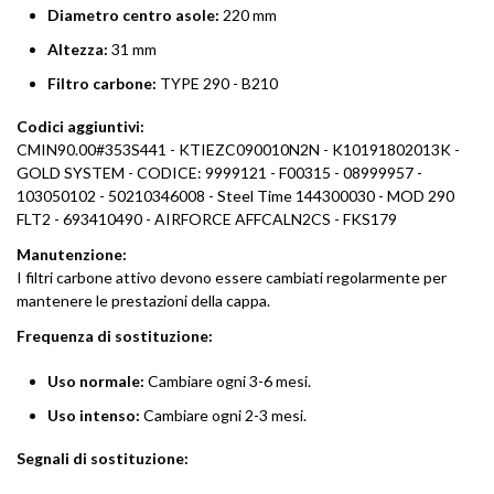
Diametro centro asole:
220 mm
Altezza:
31 mm
Filtro carbone:
TYPE 290 - B210
Codici aggiuntivi:
CMIN90.00#353S441 - KTIEZC090010N2N - K10191802013K -
GOLD SYSTEM - CODICE: 9999121 - F00315 - 08999957 -
103050102 - 50210346008 - Steel Time 144300030 - MOD 290
FLT2 - 693410490 - AIRFORCE AFFCALN2CS - FKS179
Manutenzione:
I filtri carbone attivo devono essere cambiati regolarmente per
mantenere le prestazioni della cappa.
Frequenza di sostituzione:
Uso normale:
Cambiare ogni 3-6 mesi.
Uso intenso:
Cambiare ogni 2-3 mesi.
Segnali di sostituzione: