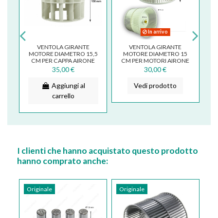
In arrivo
VENTOLA GIRANTE
VENTOLA GIRANTE
S
MOTORE DIAMETRO 15,5
MOTORE DIAMETRO 15
2
CM PER CAPPA AIRONE
CM PER MOTORI AIRONE
S
FALMEC FOX GROUP
800 / 1000 / 1500 MC/H...
35,00 €
30,00 €
Aggiungi al
Vedi prodotto
carrello
I clienti che hanno acquistato questo prodotto
hanno comprato anche:
Originale
Originale
Or
Fa