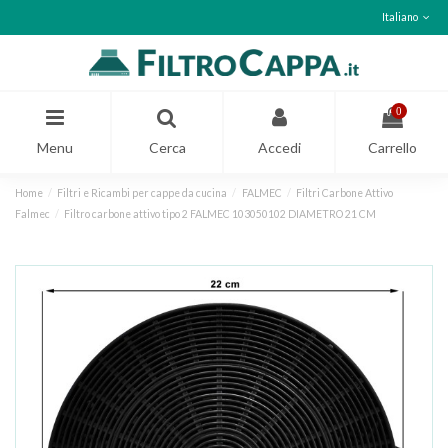
Italiano
0
Menu
Cerca
Accedi
Carrello
Home
Filtri e Ricambi per cappe da cucina
FALMEC
Filtri Carbone Attivo
Falmec
Filtro carbone attivo tipo 2 FALMEC 103050102 DIAMETRO 21 CM